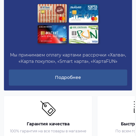
Мы принимаем оплату картами рассрочки «Халва»,
«Карта покупок», «Smart карта», «КартаFUN»
Подробнее
Гарантия качества
Быстр
100% гарантия на все товары в магазине
По всем г