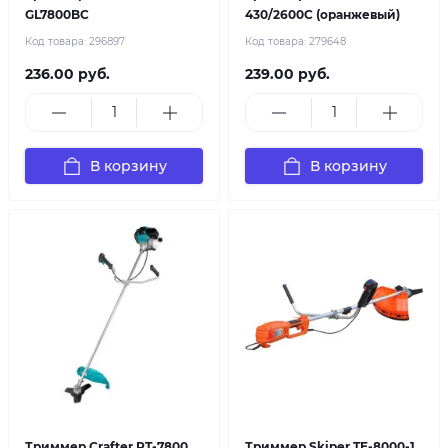
GL7800BC
430/2600C (оранжевый)
Код товара:
296897
Код товара:
279648
236.00 руб.
239.00 руб.
В корзину
В корзину
Триммер Crafter RT-7800
Триммер Skiper TE-8000-1