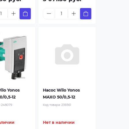
ilo Yonos
Насос Wilo Yonos
/0,5-12
MAXO 50/0,5-12
:
248079
Код товара:
239361
аличии
Нет в наличии