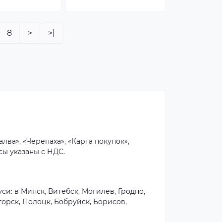
8
>
>|
лва», «Черепаха», «Карта покупок»,
сы указаны с НДС.
и: в Минск, Витебск, Могилев, Гродно,
горск, Полоцк, Бобруйск, Борисов,