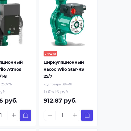
скидка
яционный
Циркуляционный
ilo Atmos
насос Wilo Star-RS
1-8
25/7
:
256776
Код товара:
394-01
уб.
1 004.16 руб.
6 руб.
912.87 руб.