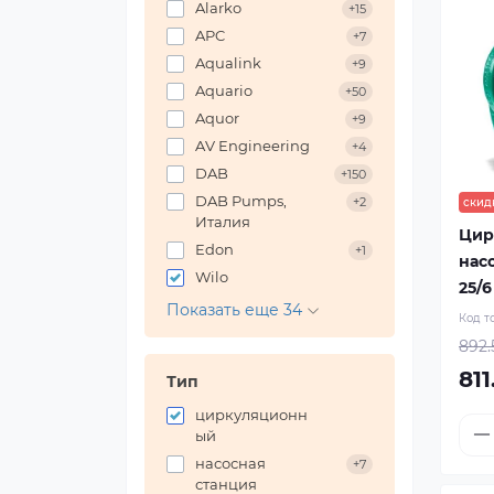
Alarko
+15
APC
+7
Aqualink
+9
Aquario
+50
Aquor
+9
AV Engineering
+4
DAB
+150
DAB Pumps,
+2
скид
Италия
Цир
Edon
+1
насо
Wilo
25/6
Показать еще 34
Код т
892.
811
Тип
циркуляционн
ый
насосная
+7
станция