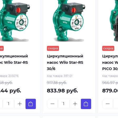
ка
скидка
скидка
куляционный
Циркуляционный
Циркул
с Wilo Star-RS
насос Wilo Star-RS
насос W
30/6
PICO 30/
овара:
203076
Код товара:
397-01
Код товара
58 руб.
917.38 руб.
966.97 р
.44 руб.
833.98 руб.
879.0