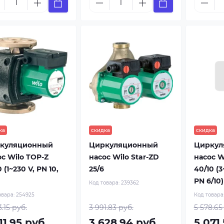
ка
скидка
скидка
куляционный
Циркуляционный
Циркул
ос Wilo TOP-Z
насос Wilo Star-ZD
насос W
0 (1~230 V, PN 10,
25/6
40/10 (3
PN 6/10)
Код товара:
239362
овара:
254925
Код товара
3.15 руб.
3 991.83 руб.
5 578.65
11.95 руб.
3 628.94 руб.
5 071