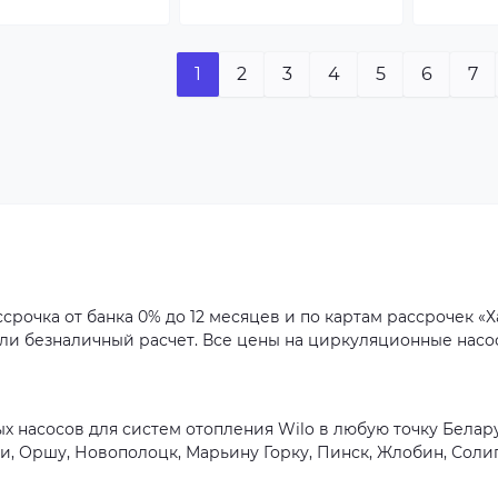
1
2
3
4
5
6
7
рочка от банка 0% до 12 месяцев и по картам рассрочек «Ха
или безналичный расчет. Все цены на циркуляционные насо
насосов для систем отопления Wilo в любую точку Беларус
чи, Оршу, Новополоцк, Марьину Горку, Пинск, Жлобин, Соли