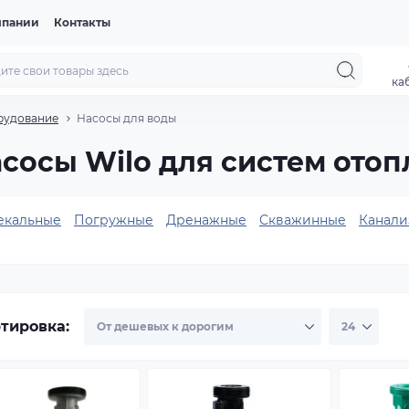
мпании
Контакты
ка
рудование
Насосы для воды
сосы Wilo для систем отоп
екальные
Погружные
Дренажные
Скважинные
Канали
тировка: