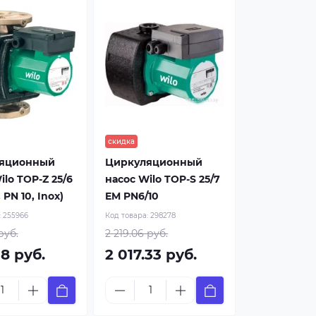
скидка
яционный
Циркуляционный
ilo TOP-Z 25/6
насос Wilo TOP-S 25/7
, PN 10, Inox)
EM PN6/10
:
255966
Код товара:
298278
руб.
2 219.06 руб.
18 руб.
2 017.33 руб.