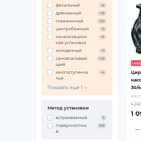
фекальный
+6
дренажный
+18
скважинный
+30
центробежный
+5
канализацион
+6
ная установка
колодезный
+3
самовсасываю
+45
скид
щий
многоступенча
Цир
+4
тый
нас
Показать еще 1
30/4
Код т
1 20
Метод установки
1 0
встраиваемый
5
поверхностны
168
й