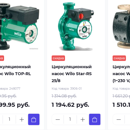
ка
скидка
скидка
куляционный
Циркуляционный
Циркул
ос Wilo TOP-RL
насос Wilo Star-RS
насос W
25/8
(1~230 V
овара:
248077
Код товара:
3906-01
Код товара
9.95 руб.
1 314.08 руб.
1 661.20 
99.95 руб.
1 194.62 руб.
1 510.