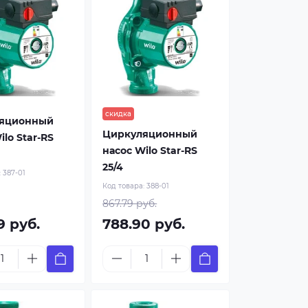
скидка
яционный
Циркуляционный
ilo Star-RS
насос Wilo Star-RS
25/4
:
387-01
Код товара:
388-01
867.79 руб.
9 руб.
788.90 руб.