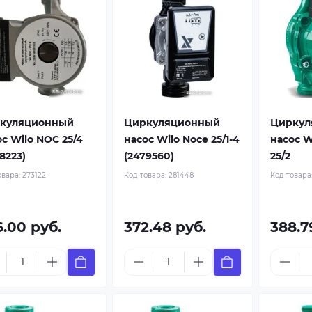
куляционный
Циркуляционный
Циркул
с Wilo NOC 25/4
насос Wilo Noce 25/1-4
насос W
8223)
(2479560)
25/2
овара:
273122
Код товара:
281448
Код товара
6.00 руб.
372.48 руб.
388.7