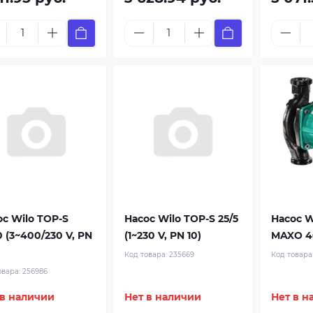
ос Wilo TOP-S
Насос Wilo TOP-S 25/5
Насос W
0 (3~400/230 V, PN
(1~230 V, PN 10)
MAXO 40
Код товара:
235669
Код товара
овара:
256986
 в наличии
Нет в наличии
Нет в н