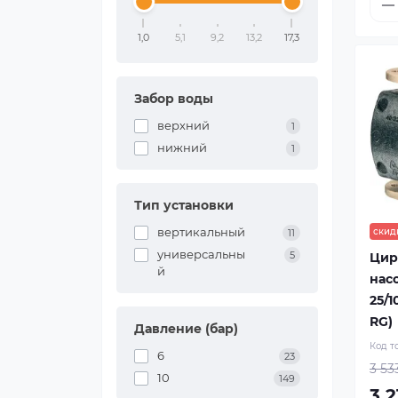
1,0
5,1
9,2
13,2
17,3
Забор воды
верхний
1
нижний
1
Тип установки
вертикальный
скид
11
универсальны
5
Цир
й
нас
25/1
RG)
Давление (бар)
Код т
6
23
3 53
10
149
3 2