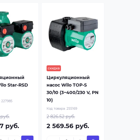
скидка
яционный
Циркуляционный
ilo Star-RSD
насос Wilo TOP-S
30/10 (3~400/230 V, PN
10)
:
227985
Код товара:
255169
 руб.
2 826.52 руб.
17 руб.
2 569.56 руб.