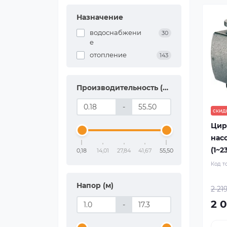
Назначение
водоснабжени
30
е
отопление
143
Производительность (м3/час)
-
скид
Цир
насо
(1~2
0,18
14,01
27,84
41,67
55,50
Код т
Напор (м)
2 21
2 0
-