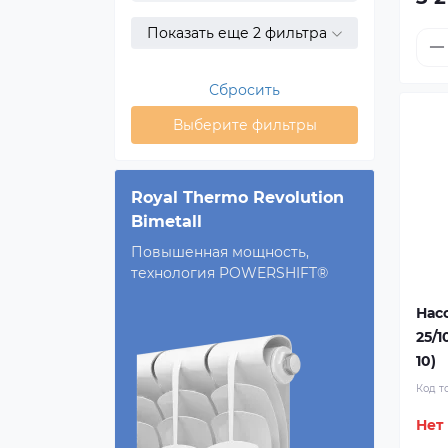
Показать еще 2 фильтра
Сбросить
Выберите фильтры
Royal Thermo Revolution
Bimetall
Повышенная мощность,
технология POWERSHIFT®
Нас
25/1
10)
Код т
Нет