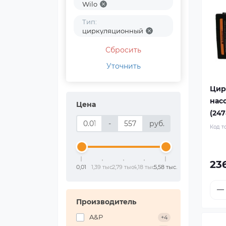
Wilo
Тип:
циркуляционный
Сбросить
Уточнить
Цир
насо
Цена
(247
-
руб.
Код т
23
0,01
1,39 тыс.
2,79 тыс.
4,18 тыс.
5,58 тыс.
Производитель
A&P
+4