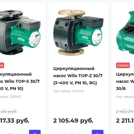
ка
скидка
Циркуляционный
куляционный
Циркул
насос Wilo TOP-Z 30/7
с Wilo TOP-S 30/7
насос W
(3~400 V, PN 10, RG)
30 V, PN 10)
30/6
Код товара:
264240
овара:
255846
Код товара
9.06 руб.
2 432.29
17.33 руб.
2 105.49 руб.
2 211.