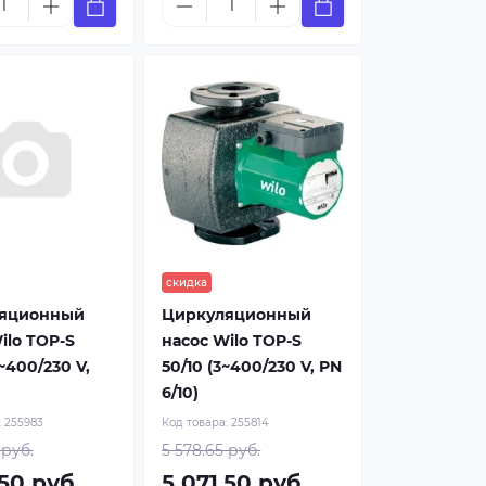
скидка
яционный
Циркуляционный
ilo TOP-S
насос Wilo TOP-S
~400/230 V,
50/10 (3~400/230 V, PN
6/10)
:
255983
Код товара:
255814
 руб.
5 578.65 руб.
.50 руб.
5 071.50 руб.