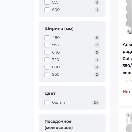
559
3
600
1
Ширина (мм)
480
5
Алю
560
2
рад
640
5
Cali
720
1
350/
800
9
сек
960
2
Код т
Нет
Цвет
белый
24
Посадочное
(межосевое)