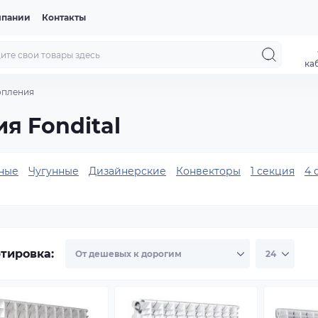
мпании
Контакты
ка
опления
я Fondital
ные
Чугунные
Дизайнерские
Конвекторы
1 секция
4 
тировка: