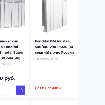
ллический
Fondital BM Alustal
р Fondital
500/100 V90103410 (10
 Bimetal Super
секций) пр-во Россия
 (10 секций)
Код товара:
294181
:
2102340
0 руб.
Нет в наличии