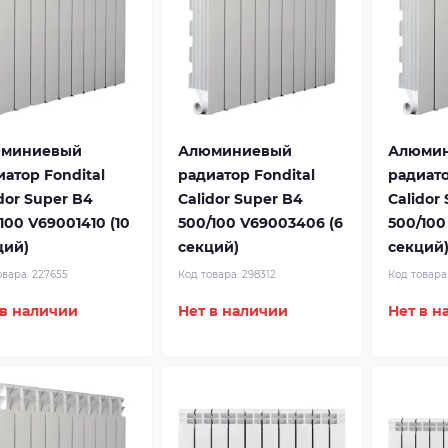
миниевый
Алюминиевый
Алюми
иатор Fondital
радиатор Fondital
радиато
dor Super B4
Calidor Super B4
Calidor
100 V69001410 (10
500/100 V69003406 (6
500/100
ций)
секций)
секций
овара:
227655
Код товара:
298312
Код товара
 в наличии
Нет в наличии
Нет в н