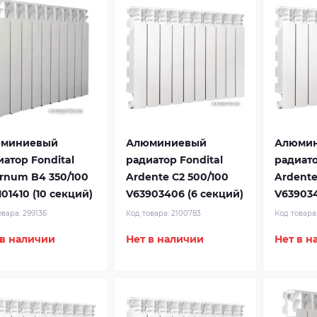
миниевый
Алюминиевый
Алюми
иатор Fondital
радиатор Fondital
радиато
ernum B4 350/100
Ardente C2 500/100
Ardente
01410 (10 секций)
V63903406 (6 секций)
V639034
овара:
299136
Код товара:
2100783
Код товара
 в наличии
Нет в наличии
Нет в н