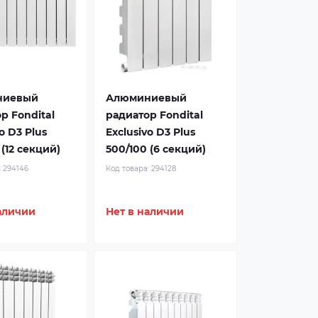
ниевый
Алюминиевый
р Fondital
радиатор Fondital
o D3 Plus
Exclusivo D3 Plus
 (12 секций)
500/100 (6 секций)
:
294146
Код товара:
294128
Royal Thermo Revolution
Bimetall
аличии
Нет в наличии
Повышенная мощность,
технология POWERSHIFT®