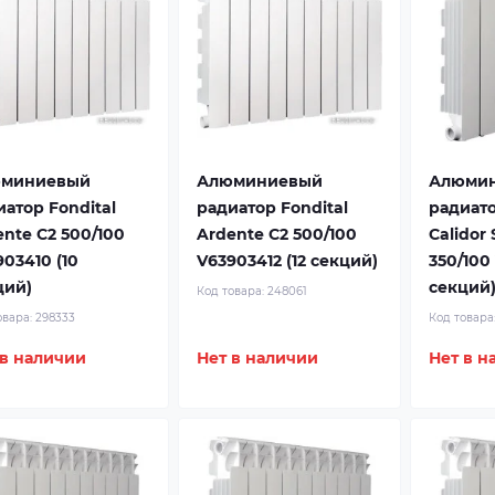
миниевый
Алюминиевый
Алюми
иатор Fondital
радиатор Fondital
радиато
ente C2 500/100
Ardente C2 500/100
Calidor
03410 (10
V63903412 (12 секций)
350/100
ций)
секций
Код товара:
248061
овара:
298333
Код товара
 в наличии
Нет в наличии
Нет в н