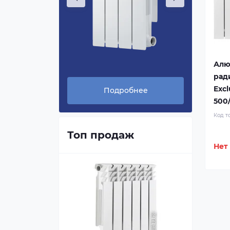
Алю
рад
Excl
нее
Подробнее
500/
Код т
Топ продаж
Нет