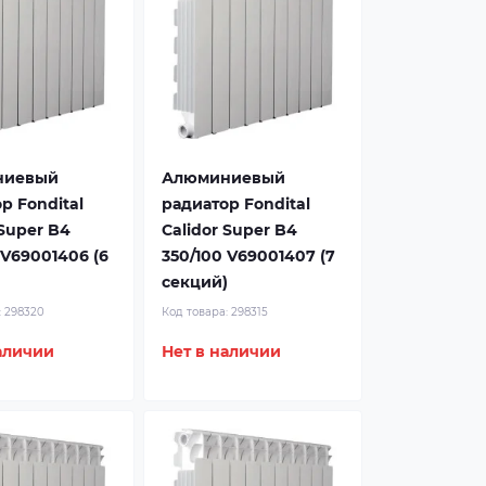
ниевый
Алюминиевый
р Fondital
радиатор Fondital
 Super B4
Calidor Super B4
 V69001406 (6
350/100 V69001407 (7
)
секций)
:
298320
Код товара:
298315
аличии
Нет в наличии