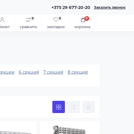
+375 29 677-20-20
Заказать звонок
0
0
0
бинет
сравнить
закладки
корзина
секции
6 секций
7 секций
8 секций