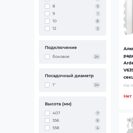
8
5
9
1
10
8
12
2
Подключение
Алю
рад
боковое
24
Ard
V639
Посадочный диаметр
сек
1"
24
Код т
Нет
Высота (мм)
407
7
556
9
558
4