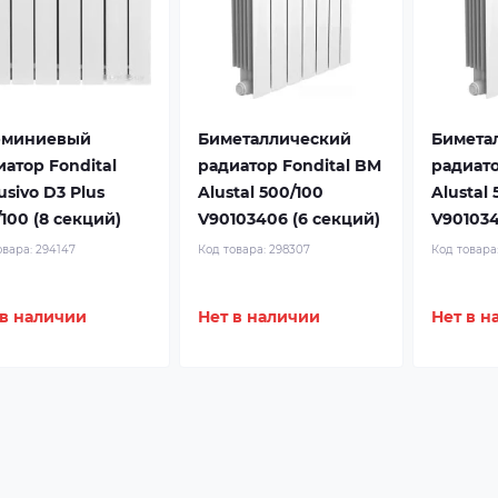
миниевый
Биметаллический
Бимета
иатор Fondital
радиатор Fondital BM
радиато
usivo D3 Plus
Alustal 500/100
Alustal 
Подробнее
Подробнее
100 (8 секций)
V90103406 (6 секций)
V901034
овара:
294147
Код товара:
298307
Код товара
 в наличии
Нет в наличии
Нет в н