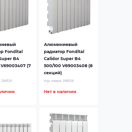
ниевый
Алюминиевый
р Fondital
радиатор Fondital
 Super B4
Calidor Super B4
 V69003407 (7
500/100 V69003408 (8
)
секций)
:
298329
Код товара:
298306
аличии
Нет в наличии