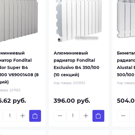
миниевый
Алюминиевый
Бимета
иатор Fondital
радиатор Fondital
радиато
dor Super B4
Exclusivo B4 350/100
Alustal
100 V69001408 (8
(10 секций)
500/100
ций)
Код товара:
2103552
Код товара
овара:
227653
6.62 руб.
396.00 руб.
504.0