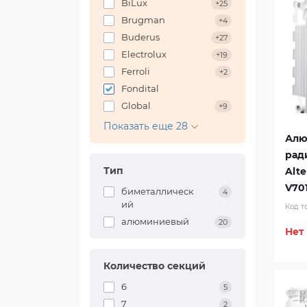
BiLux
+25
Brugman
+4
Buderus
+27
Electrolux
+19
Ferroli
+2
Fondital
Global
+9
Показать еще 28
Алю
рад
Тип
Alt
V701
биметаллическ
4
ий
Код т
алюминиевый
20
Нет
Количество секций
6
5
7
2