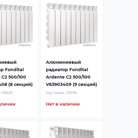
ниевый
Алюминиевый
р Fondital
радиатор Fondital
 C2 500/100
Ardente C2 500/100
08 (8 секций)
V63903409 (9 секций)
:
298328
Код товара:
238796
аличии
Нет в наличии