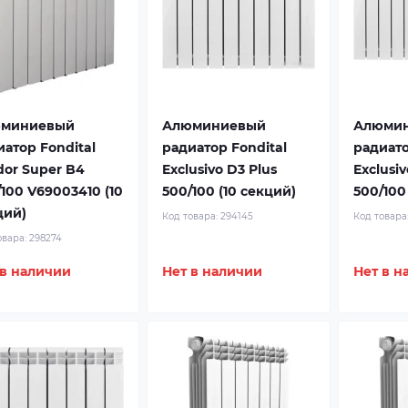
миниевый
Алюминиевый
Алюми
иатор Fondital
радиатор Fondital
радиато
dor Super B4
Exclusivo D3 Plus
Exclusiv
100 V69003410 (10
500/100 (10 секций)
500/100
ций)
Код товара:
294145
Код товара
Thermo Revolution
Радиаторы OASIS от
овара:
298274
ll
первого поставщика
 в наличии
Нет в наличии
Нет в н
нная мощность,
Алюминий и биметалл
огия POWERSHIFT®