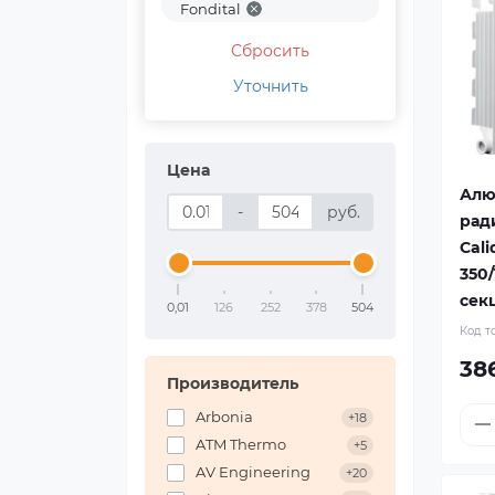
Fondital
Сбросить
Уточнить
Цена
Алю
-
руб.
рад
Cali
350/
сек
0,01
126
252
378
504
Код т
38
Производитель
Arbonia
+18
ATM Thermo
+5
AV Engineering
+20