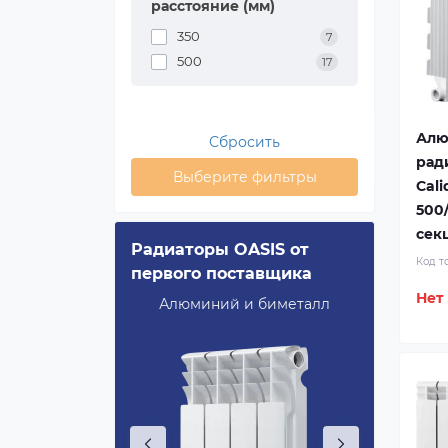
расстояние (мм)
350
7
500
17
Алю
Сбросить
рад
Выберите фильтры
Cali
500/
сек
evolution
Радиаторы OASIS от
Royal 
Код т
первого поставщика
Bimeta
Нет
ность,
Алюминий и биметалл
Повыше
ERSHIFT®
технол