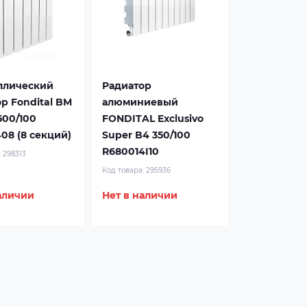
ллический
Радиатор
р Fondital BM
алюминиевый
500/100
FONDITAL Exclusivo
Подробнее
08 (8 секций)
Super B4 350/100
R680014I10
:
298313
Код товара:
295936
аличии
Нет в наличии