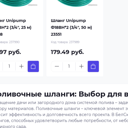
нг Unipump
Шланг Unipump
Н*2 (3/4", 25 м)
Ф18ВН*2 (3/4", 50 м)
68
23551
овара:
237990
Код товара:
237989
97 руб.
179.49 руб.
ливочные шланги: Выбор для в
ащение дачи или загородного дома системой полива – зада
ору материалов. Поливочные шланги – ключевой элемент эт
исит эффективность и долговечность всего проекта. В Бел
нгов, способных удовлетворить любые потребности, от неб
ирного сада.