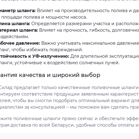
иаметр шланга:
Влияет на производительность полива и да
т площади полива и мощности насоса.
лина шланга:
Определяется размерами участка и располож
атериал шланга:
Влияет на прочность, гибкость, долговечн
оздействиям.
абочее давление:
Важно учитывать максимальное давление
ланг, чтобы избежать повреждений.
стойчивость к УФ-излучению:
Для длительной эксплуатаци
ланги, устойчивые к воздействию солнечных лучей.
рантия качества и широкий выбор
Склад предлагает только качественные поливочные шланги
антируем соответствие продукции заявленным характерис
елей, чтобы вы смогли подобрать оптимальный вариант дл
циалистам за консультацией – мы поможем вам сделать пр
ажите поливочные шланги прямо сейчас и обеспечьте эффе
трая доставка по всей Беларуси, удобные способы оплаты и