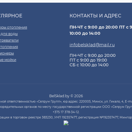
УЛЯРНОЕ
КОНТАКТЫ И АДРЕС
ПН-ЧТ с 9:00 до 20:00 ПТ с 9
оры отопления
10:00 до 14:00
 для воды
греватели
infobelsklad@mail.ru
отопления
ионеры
ПН-ЧТ с 9:00 до 20:00
ые мойки
ПТ с 9:00 до 19:00
СБ с 10:00 до 14:00
BelSklad.by © 2026
й ответственностью «Селрум Групп», юр.адрес: 220005, Минск, ул. Гикало, 4, E-mai
порядительных органов по месту государственной регистрации ООО «Селрум Груп
+375 17 378-34-12.
ации в торговом реестре 383230, УНП 192357477, регистрация №192357477, Минго