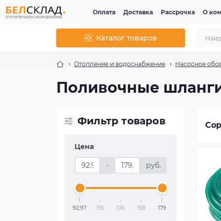
Оплата
Доставка
Рассрочка
О ко
Каталог товаров
Отопление и водоснабжение
Насосное обо
Поливочные шланг
Фильтр товаров
Сор
Цена
-
руб.
92,97
115
136
158
179