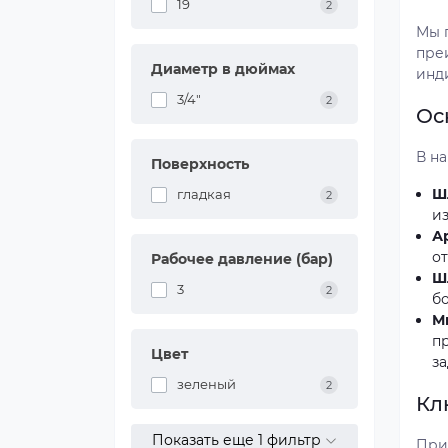
19
2
Мы 
пре
Диаметр в дюймах
инд
3/4"
2
Ос
В н
Поверхность
Ш
гладкая
2
из
А
о
Рабочее давление (бар)
Ш
3
2
б
М
п
Цвет
за
зеленый
2
Кл
Показать еще 1 фильтр
При