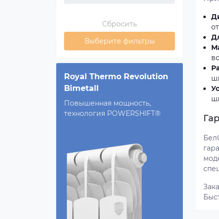
Д
Сбросить
о
Д
Выберите фильтры
М
в
Р
Royal Thermo Revolution
ш
Bimetall
У
ш
Повышенная мощность,
технология POWERSHIFT®
Га
Бел
гар
мод
спе
Зак
Быс