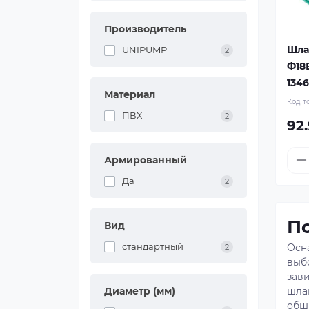
Производитель
Шла
UNIPUMP
2
Ф18В
134
Материал
Код т
ПВХ
2
92.
Армированный
Да
2
По
Вид
стандартный
Осн
2
выб
зав
шла
Диаметр (мм)
обш