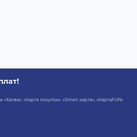
плат!
«Халва», «Карта покупок», «Smart карта», «КартаFUN»