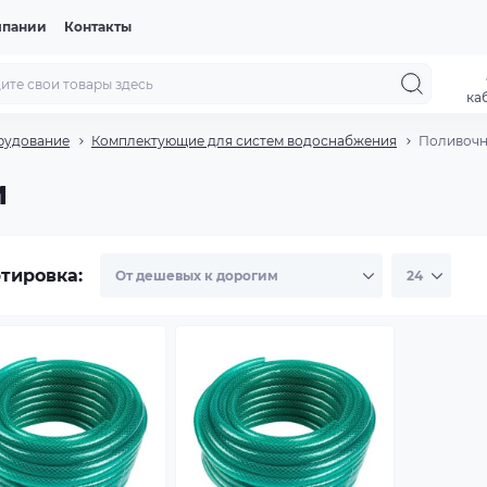
мпании
Контакты
ка
рудование
Комплектующие для систем водоснабжения
Поливочн
и
тировка: