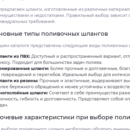
предлагаем шланги, изготовленные из различных материал
имуществами и недостатками. Правильный выбор зависит о
ивидуальных требований.
новные типы поливочных шлангов
ашем каталоге представлены следующие виды поливочных 
ланги из ПВХ:
Доступный и распространенный вариант, от
носу. Подходит для большинства задач полива.
рмированные шланги:
Более прочные и долговечные, бл
т повреждений и перегибов. Идеальный выбор для интенси
ланги из резины:
Прочные и эластичные, выдерживают выс
олее бережного обращения и менее устойчивы к воздейств
ногослойные шланги:
Сочетают в себе преимущества разн
рочность, гибкость и долговечность. Представляют собой 
дач.
ючевые характеристики при выборе пол
 выборе поливочного шланга необходимо обратить вниман