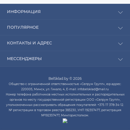
ИНФОРМАЦИЯ
Рассрочка
ПОПУЛЯРНОЕ
Оплата
Доставка
Радиаторы отопления
КОНТАКТЫ И АДРЕС
О компании
Насосы для воды
Связаться с нами
Водонагреватели
ПН-ЧТ с 9:00 до 20:00 ПТ с 9:00 до 19:00 СБ с 10:00
Карта сайта
МЕССЕНДЖЕРЫ
Котлы отопления
до 14:00
Кондиционеры
Telegram
infobelsklad@mail.ru
Кухонные мойки
BelSklad.by © 2026
Viber
ПН-ЧТ с 9:00 до 20:00
Общество с ограниченной ответственностью «Селрум Групп», юр.адрес:
ПТ с 9:00 до 19:00
WhatsApp
220005, Минск, ул. Гикало, 4, E-mail: infobelsklad@mail.ru
СБ с 10:00 до 14:00
Номер телефона работников местных исполнительных и распорядительных
Skype
органов по месту государственной регистрации ООО «Селрум Групп»,
уполномоченных рассматривать обращения покупателей: +375 17 378-34-12.
№ регистрации в торговом реестре 383230, УНП 192357477, регистрация
№192357477, Мингорисполком.