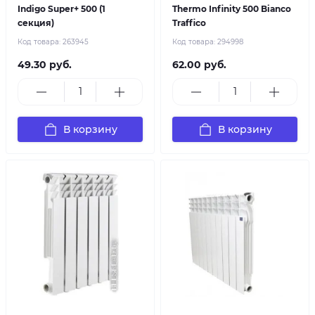
Indigo Super+ 500 (1
Thermo Infinity 500 Bianco
секция)
Traffico
Код товара:
263945
Код товара:
294998
49.30 руб.
62.00 руб.
В корзину
В корзину