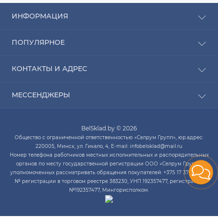
ИНФОРМАЦИЯ
Рассрочка
ПОПУЛЯРНОЕ
Оплата
Доставка
Радиаторы отопления
КОНТАКТЫ И АДРЕС
О компании
Насосы для воды
Связаться с нами
Водонагреватели
ПН-ЧТ с 9:00 до 20:00 ПТ с 9:00 до 19:00 СБ с 10:00
Карта сайта
МЕССЕНДЖЕРЫ
Котлы отопления
до 14:00
Кондиционеры
Telegram
infobelsklad@mail.ru
Кухонные мойки
BelSklad.by © 2026
Viber
ПН-ЧТ с 9:00 до 20:00
Общество с ограниченной ответственностью «Селрум Групп», юр.адрес:
ПТ с 9:00 до 19:00
WhatsApp
220005, Минск, ул. Гикало, 4, E-mail: infobelsklad@mail.ru
СБ с 10:00 до 14:00
Номер телефона работников местных исполнительных и распорядительных
Skype
органов по месту государственной регистрации ООО «Селрум Групп»,
уполномоченных рассматривать обращения покупателей: +375 17 378-34-12.
№ регистрации в торговом реестре 383230, УНП 192357477, регистрация
№192357477, Мингорисполком.