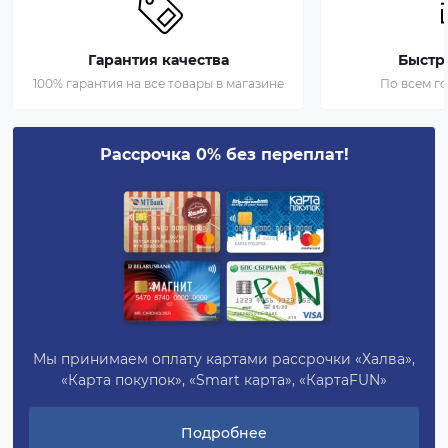
Гарантия качества
Быстр
100% гарантия на все товары в магазине
По всем г
Рассрочка 0% без переплат!
Мы принимаем оплату картами рассрочки «Халва»,
«Карта покупок», «Smart карта», «КартаFUN»
Подробнее