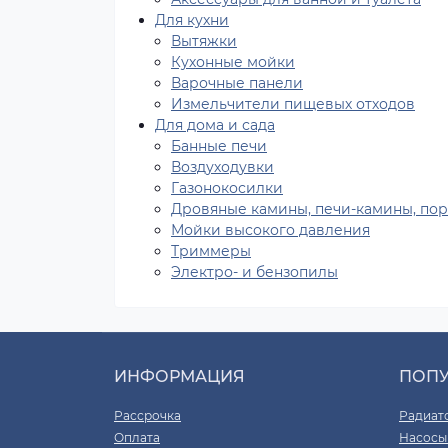
Для кухни
Вытяжки
Кухонные мойки
Варочные панели
Измельчители пищевых отходов
Для дома и сада
Банные печи
Воздуходувки
Газонокосилки
Дровяные камины, печи-камины, по
Мойки высокого давления
Триммеры
Электро- и бензопилы
ИНФОРМАЦИЯ
ПОП
Рассрочка
Радиат
Оплата
Насосы