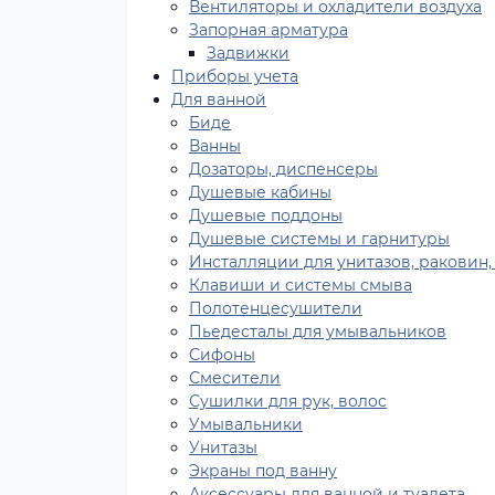
Вентиляторы и охладители воздуха
Запорная арматура
Задвижки
Приборы учета
Для ванной
Биде
Ванны
Дозаторы, диспенсеры
Душевые кабины
Душевые поддоны
Душевые системы и гарнитуры
Инсталляции для унитазов, раковин,
Клавиши и системы смыва
Полотенцесушители
Пьедесталы для умывальников
Сифоны
Смесители
Сушилки для рук, волос
Умывальники
Унитазы
Экраны под ванну
Аксессуары для ванной и туалета