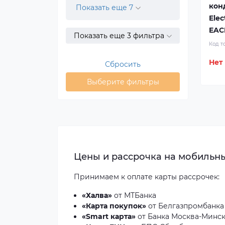
кон
Показать еще 7
Elec
EAC
Показать еще 3 фильтра
Код т
Нет
Сбросить
Выберите фильтры
Цены и рассрочка на мобильны
Принимаем к оплате
карты рассрочек
:
«Халва»
от МТБанка
«Карта покупок»
от Белгазпромбанка
«Smart карта»
от Банка Москва-Минс