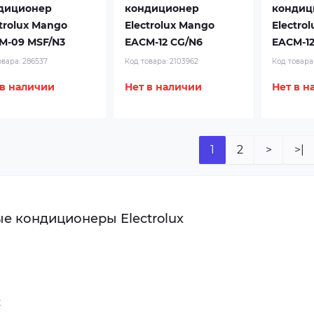
диционер
кондиционер
кондиц
trolux Mango
Electrolux Mango
Electro
M-09 MSF/N3
EACM-12 CG/N6
EACM-12
овара:
286537
Код товара:
2103962
Код товара
 в наличии
Нет в наличии
Нет в н
1
2
>
>|
е кондиционеры Electrolux
к