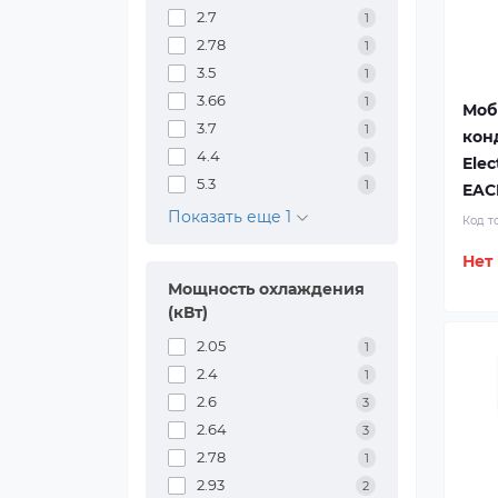
2.7
1
2.78
1
3.5
1
3.66
1
Моб
3.7
1
кон
4.4
1
Elec
5.3
1
EAC
Показать еще 1
Код т
Нет
Мощность охлаждения
(кВт)
2.05
1
2.4
1
2.6
3
2.64
3
2.78
1
2.93
2