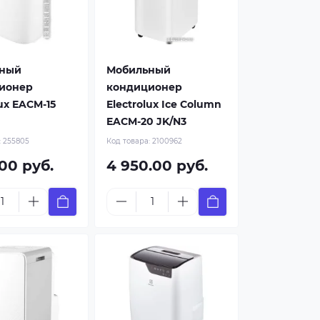
ный
Мобильный
ионер
кондиционер
lux EACM-15
Electrolux Ice Column
EACM-20 JK/N3
:
255805
Код товара:
2100962
.00 руб.
4 950.00 руб.