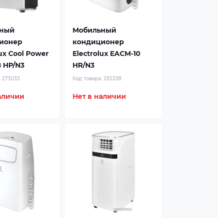
ный
Мобильный
ионер
кондиционер
lux Cool Power
Electrolux EACM-10
 HP/N3
HR/N3
:
273033
Код товара:
255338
аличии
Нет в наличии