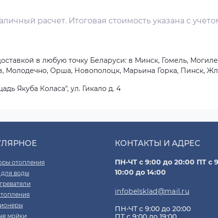
личный расчет. Итоговая стоимость указана с учето
ставкой в любую точку Беларуси: в Минск, Гомель, Могилев
, Молодечно, Орша, Новополоцк, Марьина Горка, Пинск, Жл
адь Якуба Коласа", ул. Гикало д. 4
УЛЯРНОЕ
КОНТАКТЫ И АДРЕС
ПН-ЧТ с 9:00 до 20:00 ПТ с 9
оры отопления
10:00 до 14:00
 для воды
греватели
infobelsklad@mail.ru
отопления
ионеры
ПН-ЧТ с 9:00 до 20:00
ые мойки
ПТ с 9:00 до 19:00