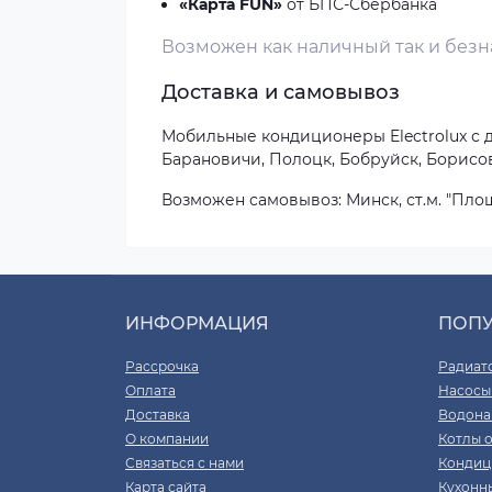
«Карта FUN»
от БПС-Сбербанка
Возможен как наличный так и безна
Доставка и самовывоз
Мобильные кондиционеры Electrolux с до
Барановичи, Полоцк, Бобруйск, Борисов
Возможен самовывоз:
Минск, ст.м. "Площ
ИНФОРМАЦИЯ
ПОП
Рассрочка
Радиат
Оплата
Насосы
Доставка
Водона
О компании
Котлы 
Связаться с нами
Кондиц
Карта сайта
Кухонн