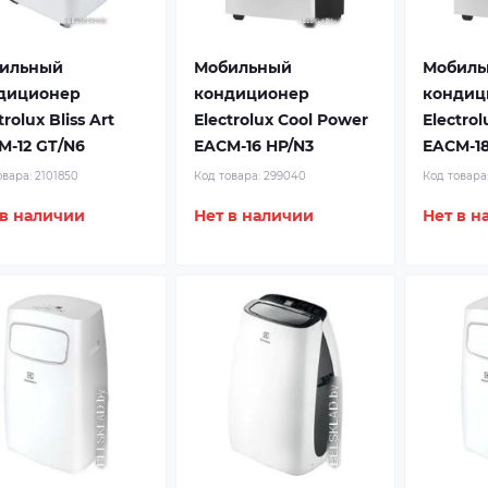
ильный
Мобильный
Мобиль
диционер
кондиционер
кондиц
trolux Bliss Art
Electrolux Cool Power
Electro
M-12 GT/N6
EACM-16 HP/N3
EACM-18
овара:
2101850
Код товара:
299040
Код товара
 в наличии
Нет в наличии
Нет в н