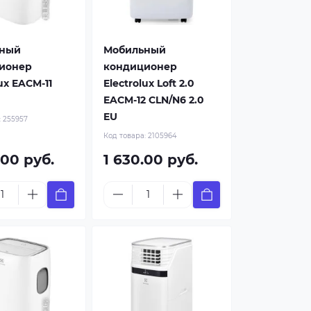
ный
Мобильный
ионер
кондиционер
ux EACM-11
Electrolux Loft 2.0
EACM-12 CLN/N6 2.0
EU
:
255957
Код товара:
2105964
.00 руб.
1 630.00 руб.