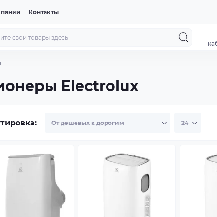
мпании
Контакты
ка
ы
онеры Electrolux
тировка: