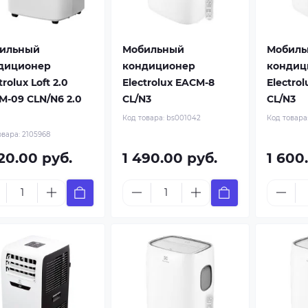
ильный
Мобильный
Мобиль
диционер
кондиционер
кондиц
trolux Loft 2.0
Electrolux EACM-8
Electrol
M-09 CLN/N6 2.0
CL/N3
CL/N3
Код товара:
bs001042
Код товара
овара:
2105968
20.00 руб.
1 490.00 руб.
1 600