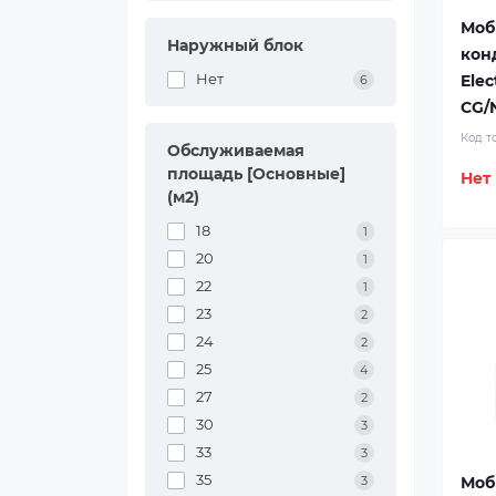
Моб
Наружный блок
кон
Нет
Elec
6
CG/
Код т
Обслуживаемая
площадь [Основные]
Нет
(м2)
18
1
20
1
22
1
23
2
24
2
25
4
27
2
30
3
33
3
35
Моб
3