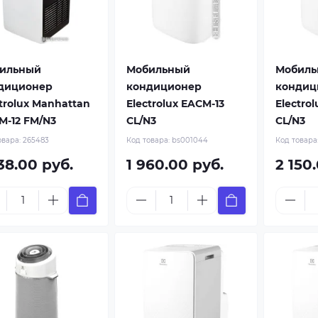
ильный
Мобильный
Мобиль
диционер
кондиционер
кондиц
trolux Manhattan
Electrolux EACM-13
Electro
M-12 FM/N3
CL/N3
CL/N3
овара:
265483
Код товара:
bs001044
Код товара
38.00 руб.
1 960.00 руб.
2 150