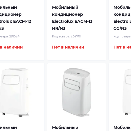
ильный
Мобильный
Мобиль
диционер
кондиционер
кондиц
trolux EACM-12
Electrolux EACM-13
Electro
N3
HR/N3
CG/N3
овара:
291524
Код товара:
234701
Код товара
 в наличии
Нет в наличии
Нет в н
ильный
Мобильный
Мобиль