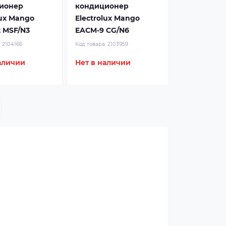
ионер
кондиционер
lux Mango
Electrolux Mango
 MSF/N3
EACM-9 CG/N6
:
2104166
Код товара:
2103959
аличии
Нет в наличии