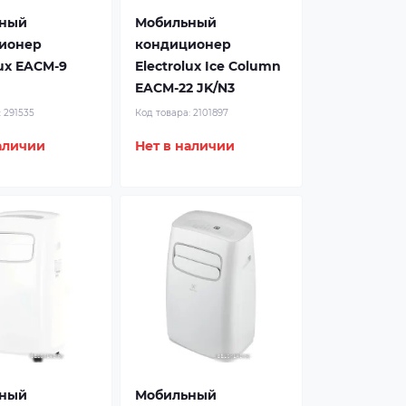
ный
Мобильный
ионер
кондиционер
lux EACM-9
Electrolux Ice Column
EACM-22 JK/N3
:
291535
Код товара:
2101897
аличии
Нет в наличии
ный
Мобильный