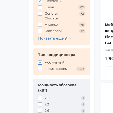
Electrolux
Funai
+12
General
+2
Climate
Моб
Hisense
+8
кон
Komanchi
+2
Elec
Показать еще 9
EAC
Код т
Тип кондиционера
1 9
мобильный
сплит-система
+159
Мощность обогрева
(кВт)
2.11
1
2.2
1
2.6
1