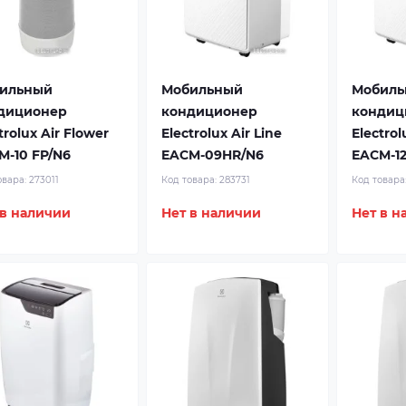
ильный
Мобильный
Мобиль
диционер
кондиционер
кондиц
trolux Air Flower
Electrolux Air Line
Electrol
M-10 FP/N6
EACM-09HR/N6
EACM-1
овара:
273011
Код товара:
283731
Код товара
 в наличии
Нет в наличии
Нет в н