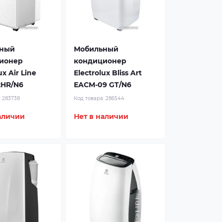
ный
Мобильный
ионер
кондиционер
ux Air Line
Electrolux Bliss Art
2HR/N6
EACM-09 GT/N6
:
283738
Код товара:
286544
аличии
Нет в наличии