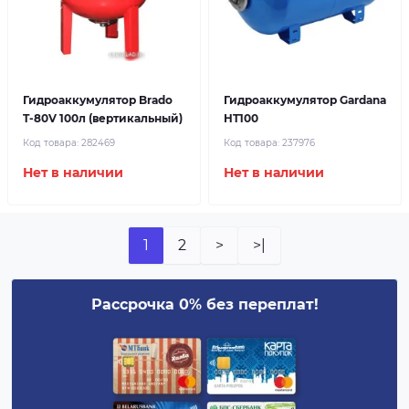
Гидроаккумулятор Brado
Гидроаккумулятор Gardana
T-80V 100л (вертикальный)
HT100
Код товара:
282469
Код товара:
237976
Нет в наличии
Нет в наличии
1
2
>
>|
Рассрочка 0% без переплат!