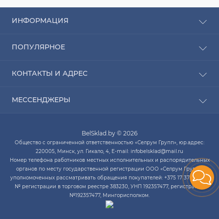
ИНФОРМАЦИЯ
Рассрочка
ПОПУЛЯРНОЕ
Оплата
Доставка
Радиаторы отопления
КОНТАКТЫ И АДРЕС
О компании
Насосы для воды
Связаться с нами
Водонагреватели
ПН-ЧТ с 9:00 до 20:00 ПТ с 9:00 до 19:00 СБ с 10:00
Карта сайта
МЕССЕНДЖЕРЫ
Котлы отопления
до 14:00
Кондиционеры
Telegram
infobelsklad@mail.ru
Кухонные мойки
BelSklad.by © 2026
Viber
ПН-ЧТ с 9:00 до 20:00
Общество с ограниченной ответственностью «Селрум Групп», юр.адрес:
ПТ с 9:00 до 19:00
WhatsApp
220005, Минск, ул. Гикало, 4, E-mail: infobelsklad@mail.ru
СБ с 10:00 до 14:00
Номер телефона работников местных исполнительных и распорядительных
Skype
органов по месту государственной регистрации ООО «Селрум Групп»,
уполномоченных рассматривать обращения покупателей: +375 17 378-34-12.
№ регистрации в торговом реестре 383230, УНП 192357477, регистрация
№192357477, Мингорисполком.