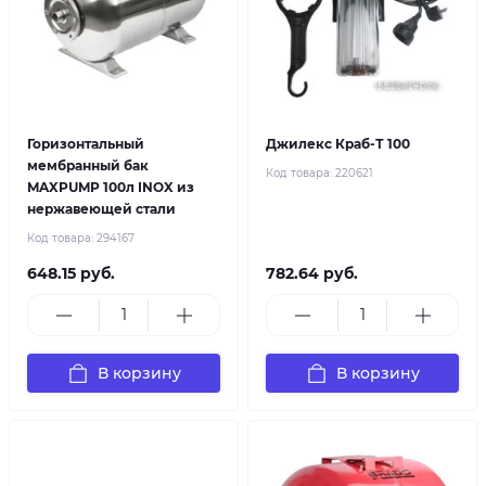
Горизонтальный
Джилекс Краб-Т 100
мембранный бак
Код товара:
220621
MAXPUMP 100л INOX из
нержавеющей стали
Код товара:
294167
648.15 руб.
782.64 руб.
В корзину
В корзину