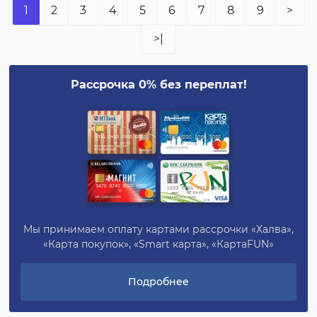
1
2
3
4
5
6
7
8
9
>
>|
Рассрочка 0% без переплат!
Мы принимаем оплату картами рассрочки «Халва»,
«Карта покупок», «Smart карта», «КартаFUN»
Подробнее