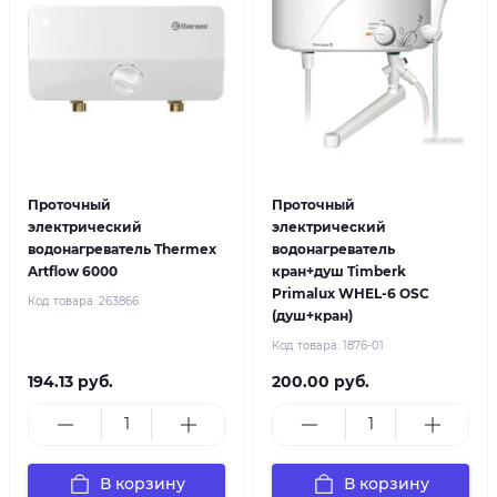
Проточный
Проточный
электрический
электрический
водонагреватель Thermex
водонагреватель
Artflow 6000
кран+душ Timberk
Primalux WHEL-6 OSC
Код товара:
263866
(душ+кран)
Код товара:
1876-01
194.13 руб.
200.00 руб.
В корзину
В корзину