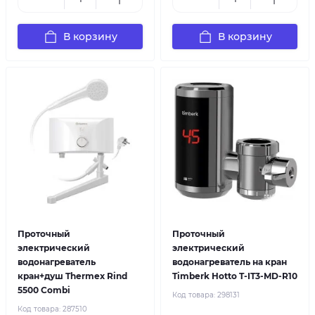
В корзину
В корзину
Проточный
Проточный
электрический
электрический
водонагреватель
водонагреватель на кран
кран+душ Thermex Rind
Timberk Hotto T-IT3-MD-R10
5500 Combi
Код товара:
298131
Код товара:
287510