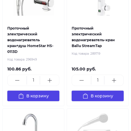
Проточный
Проточный
электрический
электрический
водонагреватель
водонагреватель-кран
кран+душ HomeStar HS-
Ballu StreamTap
0113D
Код товара:
289719
Код товара:
296949
100.86 руб.
105.00 руб.
В корзину
В корзину