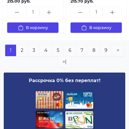
215.00 руб.
215.70 руб.
В корзину
В корзину
1
2
3
4
5
6
7
8
9
>
>|
Рассрочка 0% без переплат!