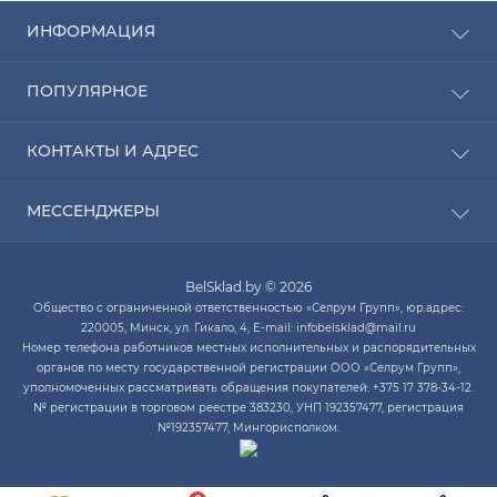
ИНФОРМАЦИЯ
Рассрочка
ПОПУЛЯРНОЕ
Оплата
Доставка
Радиаторы отопления
КОНТАКТЫ И АДРЕС
О компании
Насосы для воды
Связаться с нами
Водонагреватели
ПН-ЧТ с 9:00 до 20:00 ПТ с 9:00 до 19:00 СБ с 10:00
Карта сайта
МЕССЕНДЖЕРЫ
Котлы отопления
до 14:00
Кондиционеры
Telegram
infobelsklad@mail.ru
Кухонные мойки
BelSklad.by © 2026
Viber
ПН-ЧТ с 9:00 до 20:00
Общество с ограниченной ответственностью «Селрум Групп», юр.адрес:
ПТ с 9:00 до 19:00
WhatsApp
220005, Минск, ул. Гикало, 4, E-mail: infobelsklad@mail.ru
СБ с 10:00 до 14:00
Номер телефона работников местных исполнительных и распорядительных
Skype
органов по месту государственной регистрации ООО «Селрум Групп»,
уполномоченных рассматривать обращения покупателей: +375 17 378-34-12.
№ регистрации в торговом реестре 383230, УНП 192357477, регистрация
№192357477, Мингорисполком.