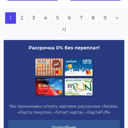
1
2
3
4
5
6
7
8
9
>
>|
Рассрочка 0% без переплат!
Мы принимаем оплату картами рассрочки «Халва»,
«Карта покупок», «Smart карта», «КартаFUN»
Подробнее