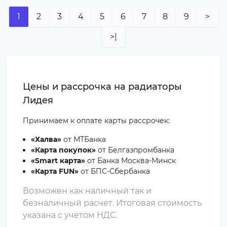
1
2
3
4
5
6
7
8
9
>
>|
Цены и рассрочка на радиаторы
Лидея
Принимаем к оплате
карты рассрочек
:
«Халва»
от МТБанка
«Карта покупок»
от Белгазпромбанка
«Smart карта»
от Банка Москва-Минск
«Карта FUN»
от БПС-Сбербанка
Возможен как наличный так и
безналичный расчет. Итоговая стоимость
указана с учетом НДС.