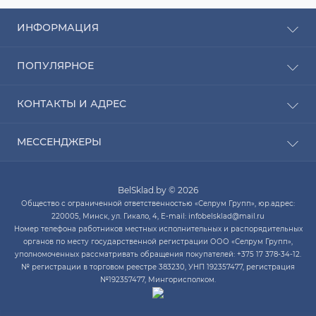
ИНФОРМАЦИЯ
Рассрочка
ПОПУЛЯРНОЕ
Оплата
Доставка
Радиаторы отопления
КОНТАКТЫ И АДРЕС
О компании
Насосы для воды
Связаться с нами
Водонагреватели
ПН-ЧТ с 9:00 до 20:00 ПТ с 9:00 до 19:00 СБ с 10:00
Карта сайта
МЕССЕНДЖЕРЫ
Котлы отопления
до 14:00
Кондиционеры
Telegram
infobelsklad@mail.ru
Кухонные мойки
BelSklad.by © 2026
Viber
ПН-ЧТ с 9:00 до 20:00
Общество с ограниченной ответственностью «Селрум Групп», юр.адрес:
ПТ с 9:00 до 19:00
WhatsApp
220005, Минск, ул. Гикало, 4, E-mail: infobelsklad@mail.ru
СБ с 10:00 до 14:00
Номер телефона работников местных исполнительных и распорядительных
Skype
органов по месту государственной регистрации ООО «Селрум Групп»,
уполномоченных рассматривать обращения покупателей: +375 17 378-34-12.
№ регистрации в торговом реестре 383230, УНП 192357477, регистрация
№192357477, Мингорисполком.