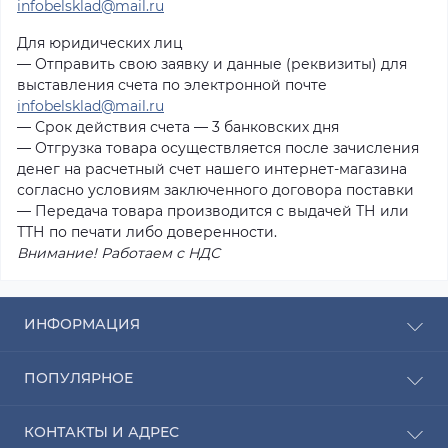
infobelsklad@mail.ru
Для юридических лиц
— Отправить свою заявку и данные (реквизиты) для
выставления счета по электронной почте
infobelsklad@mail.ru
— Срок действия счета — 3 банковских дня
— Отгрузка товара осуществляется после зачисления
денег на расчетный счет нашего интернет-магазина
согласно условиям заключенного договора поставки
— Передача товара производится с выдачей ТН или
ТТН по печати либо доверенности.
Внимание! Работаем с НДС
ИНФОРМАЦИЯ
Рассрочка
ПОПУЛЯРНОЕ
Оплата
Доставка
Радиаторы отопления
КОНТАКТЫ И АДРЕС
О компании
Насосы для воды