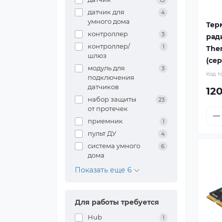
13
датчик для
4
умного дома
Тер
контроллер
3
рад
контроллер/
1
The
шлюз
(се
модуль для
3
Код т
подключения
датчиков
120
набор защиты
23
от протечек
приемник
1
пульт ДУ
4
система умного
6
дома
Показать еще 6
Для работы требуется
Hub
1