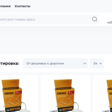
мпании
Контакты
ка
тировка: