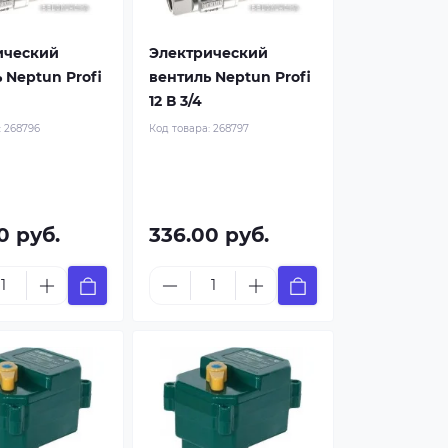
ический
Электрический
 Neptun Profi
вентиль Neptun Profi
12 В 3/4
:
268796
Код товара:
268797
0 руб.
336.00 руб.