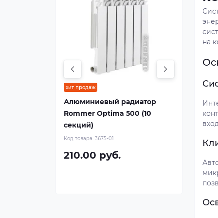
Сис
эне
сис
на 
Ос
Си
хит продаж
Алюминиевый радиатор
Инт
Rommer Optima 500 (10
кон
вход
секций)
Код товара:
3675-01
Кл
210.00 руб.
Авт
мик
поз
Ос