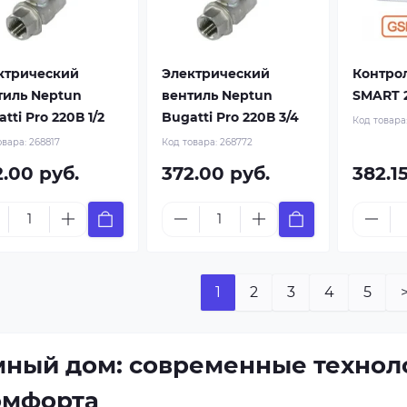
ктрический
Электрический
Контро
тиль Neptun
вентиль Neptun
SMART 
tti Pro 220В 1/2
Bugatti Pro 220В 3/4
Код товара
овара:
268817
Код товара:
268772
2.00 руб.
372.00 руб.
382.1
1
2
3
4
5
мный дом: современные технол
омфорта