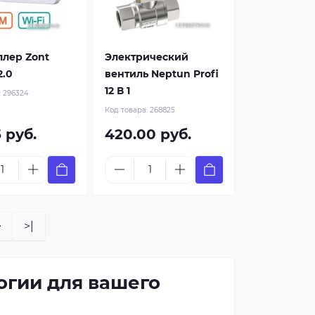
ллер Zont
Электрический
2.0
вентиль Neptun Profi
12 В 1
:
296324
Код товара:
268825
5 руб.
420.00 руб.
>
>|
огии для вашего