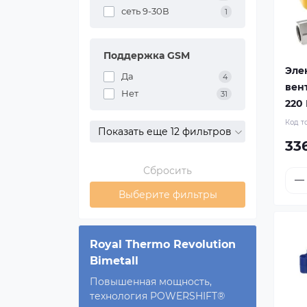
сеть 9-30В
1
Поддержка GSM
Эле
Да
4
вен
Нет
31
220 
Код т
Показать еще 12 фильтров
33
Сбросить
Выберите фильтры
Royal Thermo Revolution
Bimetall
Повышенная мощность,
технология POWERSHIFT®