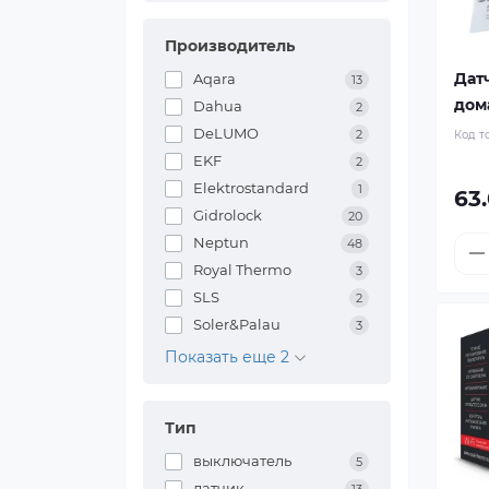
Производитель
Дат
Aqara
13
дом
Dahua
2
DeLUMO
2
Код т
EKF
2
Elektrostandard
1
63
Gidrolock
20
Neptun
48
Royal Thermo
3
SLS
2
Soler&Palau
3
Показать еще 2
Тип
выключатель
5
датчик