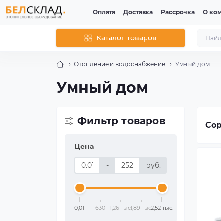
Оплата
Доставка
Рассрочка
О ко
Каталог товаров
Отопление и водоснабжение
Умный дом
Умный дом
Фильтр товаров
Сор
Цена
-
руб.
0,01
630
1,26 тыс.
1,89 тыс.
2,52 тыс.