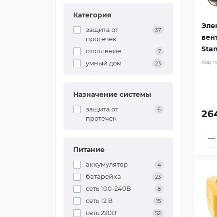
Категория
Эле
защита от
37
вен
протечек
Stan
отопление
7
умный дом
Код т
23
Назначение системы
защита от
6
26
протечек
Питание
аккумулятор
4
батарейка
23
сеть 100-240В
8
сеть 12 В
15
сеть 220В
52