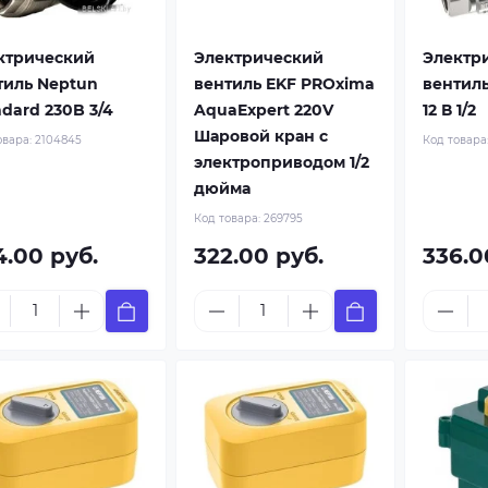
ктрический
Электрический
Электр
тиль Neptun
вентиль EKF PROxima
вентиль
dard 230B 3/4
AquaExpert 220V
12 В 1/2
Шаровой кран с
овара:
2104845
Код товара
электроприводом 1/2
дюйма
Код товара:
269795
4.00 руб.
322.00 руб.
336.0