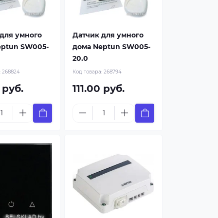
для умного
Датчик для умного
eptun SW005-
дома Neptun SW005-
20.0
:
268824
Код товара:
268794
 руб.
111.00 руб.