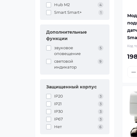
Hub M2
4
Smart Smart+
1
Мод
под
дат
Дополнительные
Smar
функции
Код т
звуковое
5
оповещение
198
световой
9
индикатор
Защищенный корпус
IP20
3
IP21
3
IP30
3
IP67
3
Нет
6