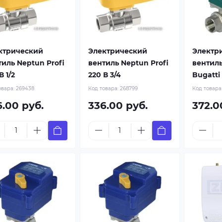
ктрический
Электрический
Электр
тиль Neptun Profi
вентиль Neptun Profi
вентил
В 1/2
220 В 3/4
Bugatti 
овара:
269438
Код товара:
268799
Код товара
6.00 руб.
336.00 руб.
372.0