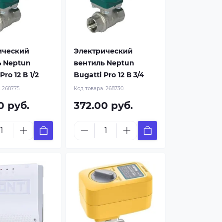
ический
Электрический
ь Neptun
вентиль Neptun
Pro 12 В 1/2
Bugatti Pro 12 В 3/4
:
268775
Код товара:
268730
0 руб.
372.00 руб.