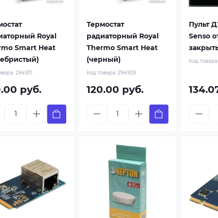
мостат
Термостат
Пульт 
иаторный Royal
радиаторный Royal
Senso о
rmo Smart Heat
Thermo Smart Heat
закрыть
ребристый)
(черный)
Код товара
овара:
294931
Код товара:
294928
.00 руб.
120.00 руб.
134.0