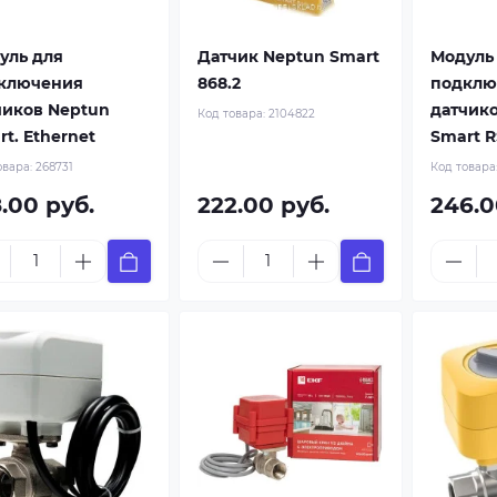
уль для
Датчик Neptun Smart
Модуль
ключения
868.2
подклю
чиков Neptun
датчик
Код товара:
2104822
t. Ethernet
Smart R
овара:
268731
Код товара
.00 руб.
222.00 руб.
246.0