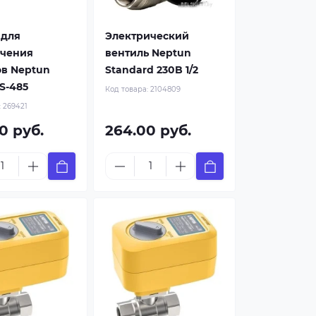
 для
Электрический
чения
вентиль Neptun
ов Neptun
Standard 230B 1/2
S-485
Код товара:
2104809
:
269421
0 руб.
264.00 руб.