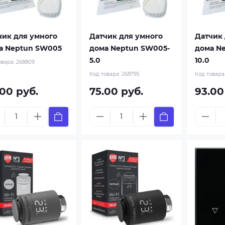
чик для умного
Датчик для умного
Датчик 
а Neptun SW005
дома Neptun SW005-
дома N
5.0
10.0
овара:
268809
Код товара:
268795
Код товара
.00 руб.
75.00 руб.
93.00