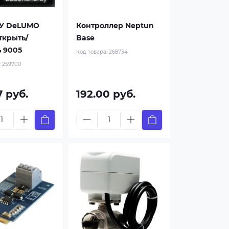
ДУ DeLUMO
Контроллер Neptun
ткрыть/
Base
 9005
Код товара:
268734
:
259700
7 руб.
192.00 руб.