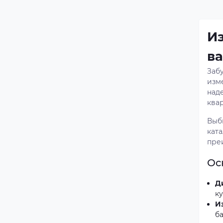
Из
в
Заб
изм
над
ква
Выб
кат
пре
Ос
Д
к
И
б