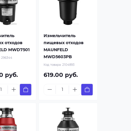
читель
Измельчитель
х отходов
пищевых отходов
LD MWD7501
MAUNFELD
MWD5603PB
:
296344
Код товара:
2104893
0 руб.
619.00 руб.