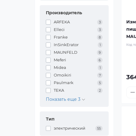
Производитель
Изм
ARFEKA
3
пищ
Elleci
3
MAU
Franke
8
InSinkErator
Код т
1
MAUNFELD
9
Meferi
6
Midea
1
Omoikiri
7
364
Paulmark
5
TEKA
2
Показать еще 3
Тип
электрический
55