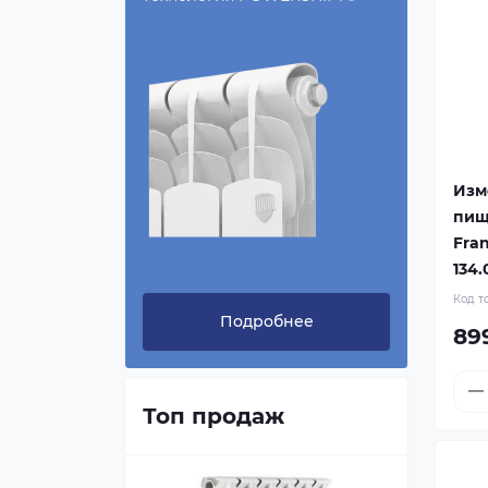
Изм
пищ
Fran
134.
Код т
Подробнее
89
Топ продаж