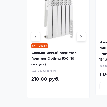
Изм
хит продаж
пищ
Алюминиевый радиатор
Fran
Rommer Optima 500 (10
134.
секций)
Код т
Код товара:
3675-01
1 0
210.00 руб.