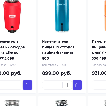
ельчитель
Измельчитель
Измель
евых отходов
пищевых отходов
пищевы
ke Slim 50
Paulmark Intenso I-
Omoikir
0715.098
800
500 499
овара:
295354
Код товара:
2101578
Код товара
9.00 руб.
899.00 руб.
931.0