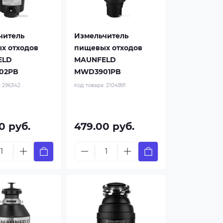
читель
Измельчитель
х отходов
пищевых отходов
ELD
MAUNFELD
02PB
MWD3901PB
:
296342
Код товара:
2104891
0 руб.
479.00 руб.