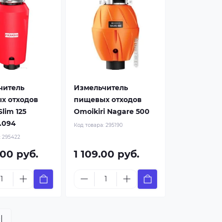
читель
Измельчитель
х отходов
пищевых отходов
lim 125
Omoikiri Nagare 500
5.094
Код товара:
295190
:
295422
.00 руб.
1 109.00 руб.
|