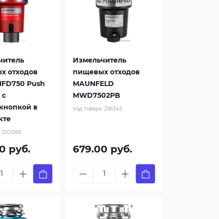
читель
Измельчитель
х отходов
пищевых отходов
MFD750 Push
MAUNFELD
 с
MWD7502PB
кнопкой в
Код товара:
296345
кте
:
2101569
0 руб.
679.00 руб.