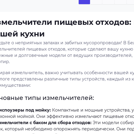
мельчители пищевых отходов: 
ашей кухни
удьте о неприятных запахах и забитых мусоропроводах! В 
ельчителей пищевых отходов, которые сделают вашу кухню
ежные и долговечные модели от ведущих производителей, 
ртир.
ирая измельчитель, важно учитывать особенности вашей ку
алоге представлены различные типы устройств, каждый из 
имуществами:
новные типы измельчителей:
испоузеры под мойку:
Компактные и мощные устройства, 
ухонной мойкой. Они эффективно измельчают пищевые отход
змельчители с баком для сбора отходов:
Эти модели собир
ак, который необходимо опорожнять периодически. Они по