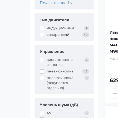
Показать еще 1
Тип двигателя
индукционный
4
Изм
синхронный
40
пищ
MAU
MW
Управление
Код т
дистанционна
2
я кнопка
пневмокнопка
46
пневмокнопка
3
62
(покупается
отдельно)
Уровень шума (дБ)
45
5