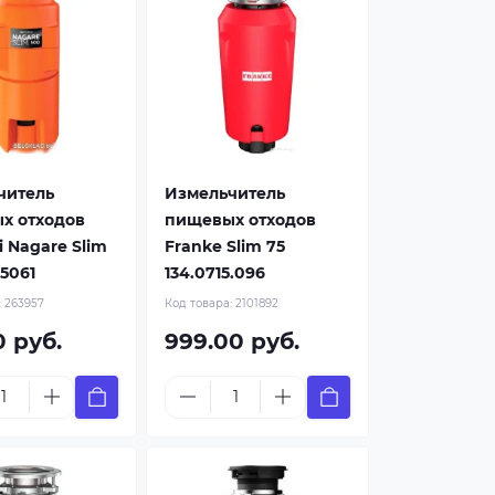
читель
Измельчитель
х отходов
пищевых отходов
i Nagare Slim
Franke Slim 75
5061
134.0715.096
:
263957
Код товара:
2101892
0 руб.
999.00 руб.