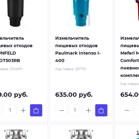
ельчитель
Измельчитель
Измель
евых отходов
пищевых отходов
пищевы
NFELD
Paulmark Intenso I-
Meferi 
D7503RB
400
Comfort
пневмо
овара:
2104910
Код товара:
297755
компле
Код товара
9.00 руб.
635.00 руб.
654.0