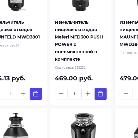
ельчитель
Измельчитель
Измель
евых отходов
пищевых отходов
пищевы
NFELD MWD3801
Meferi MFD380 PUSH
MAUNF
POWER с
MWD38
овара:
296341
пневмокнопкой в
Код товара
комплекте
Код товара:
295252
.13 руб.
469.00 руб.
479.0