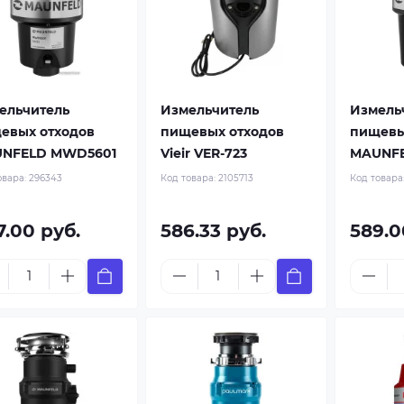
ельчитель
Измельчитель
Измель
евых отходов
пищевых отходов
пищевы
NFELD MWD5601
Vieir VER-723
MAUNFE
овара:
296343
Код товара:
2105713
Код товара
7.00 руб.
586.33 руб.
589.0