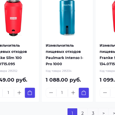
ельчитель
Измельчитель
Измель
евых отходов
пищевых отходов
пищевы
ke Slim 100
Paulmark Intenso I-
Franke S
0715.095
Pro 1000
134.071
овара:
295352
Код товара:
295334
Код товара
49.00 руб.
1 088.00 руб.
1 099
1
2
3
>
>