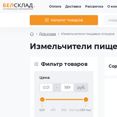
Оплата
Доставка
Рассрочка
О ко
Каталог товаров
Для кухни
Измельчители пищевых отходов
Измельчители пище
Фильтр товаров
Сор
Цена
-
руб.
0,01
475
950
1,42 тыс.
1,90 тыс.