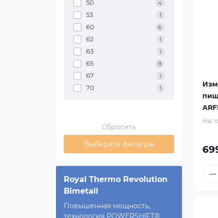
50
4
53
1
60
6
62
1
63
1
65
9
67
1
Изм
70
1
пищ
ARF
Код т
Сбросить
Выберите фильтры
69
Royal Thermo Revolution
Bimetall
Повышенная мощность,
технология POWERSHIFT®