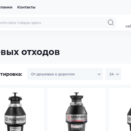
мпании
Контакты
ка
вых отходов
тировка: