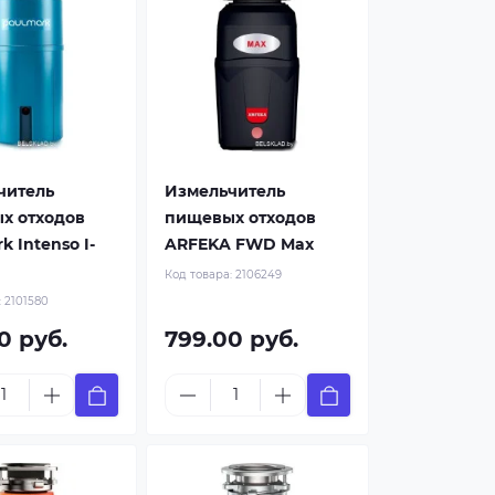
читель
Измельчитель
х отходов
пищевых отходов
k Intenso I-
ARFEKA FWD Max
Код товара:
2106249
:
2101580
0 руб.
799.00 руб.