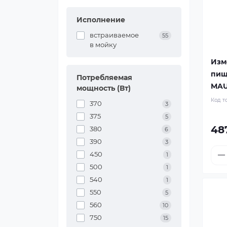
Исполнение
встраиваемое
55
в мойку
Изм
пищ
Потребляемая
MAU
мощность (Вт)
Код т
370
3
375
5
48
380
6
390
3
450
1
500
1
540
1
550
5
560
10
750
15