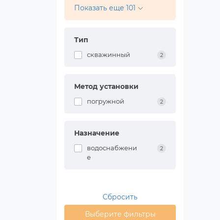
Показать еще 101
Тип
скважинный
2
Метод установки
погружной
2
Назначение
водоснабжени
2
е
Сбросить
Выберите фильтры