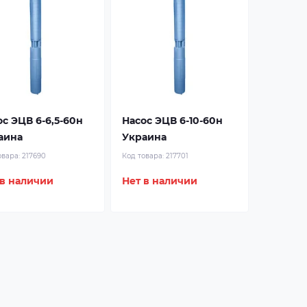
оc ЭЦВ 6-6,5-60н
Насос ЭЦВ 6-10-60н
аина
Украина
овара:
217690
Код товара:
217701
 в наличии
Нет в наличии