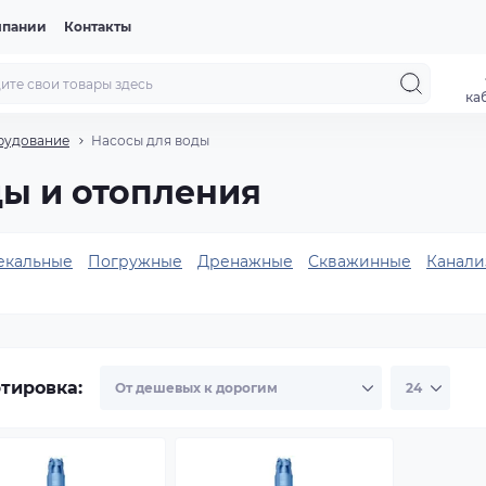
мпании
Контакты
ка
рудование
Насосы для воды
ы и отопления
екальные
Погружные
Дренажные
Скважинные
Канали
тировка: