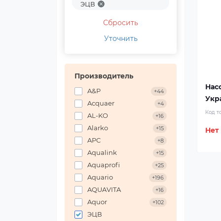
ЭЦВ
Сбросить
Уточнить
Производитель
Нас
A&P
+44
Укр
Acquaer
+4
Код т
AL-KO
+16
Alarko
+15
Нет
APC
+8
Aqualink
+15
Aquaprofi
+25
Aquario
+196
AQUAVITA
+16
Aquor
+102
ЭЦВ