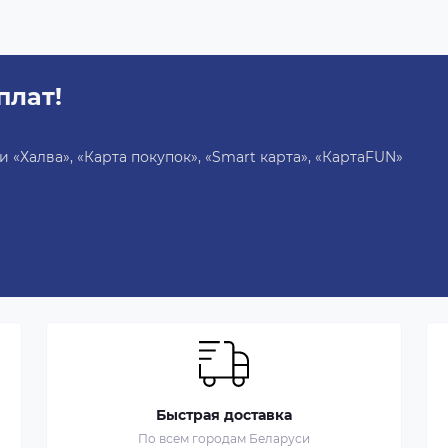
плат!
«Халва», «Карта покупок», «Smart карта», «КартаFUN»
Быстрая доставка
По всем городам Беларуси