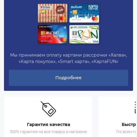
Мы принимаем оплату картами рассрочки «Халва»,
«Карта покупок», «Smart карта», «КартаFUN»
Подробнее
Гарантия качества
Быстр
100% гарантия на все товары в магазине
По всем г