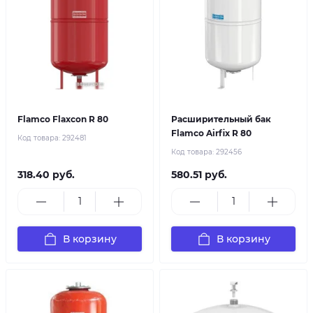
Flamco Flaxcon R 80
Расширительный бак
Flamco Airfix R 80
Код товара:
292481
Код товара:
292456
318.40 руб.
580.51 руб.
В корзину
В корзину