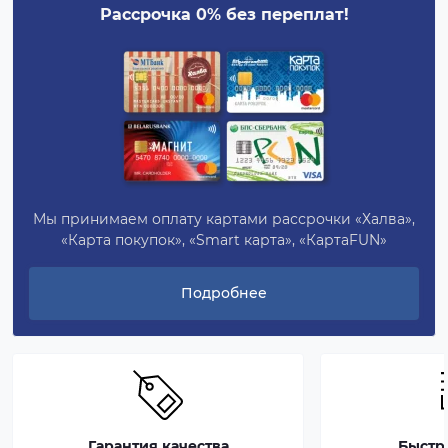
Рассрочка 0% без переплат!
Мы принимаем оплату картами рассрочки «Халва»,
«Карта покупок», «Smart карта», «КартаFUN»
Подробнее
Гарантия качества
Быстр