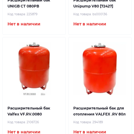
Расширительный бак
Расширительный бак
UNIGB СТ 080РВ
Unipump V80 [72427]
Код товара:
225879
Код товара:
bs000136
Нет в наличии
Нет в наличии
Расширительный бак
Расширительный бак для
Valfex VF.RV.0080
отопления VALFEX .RV 80л
Код товара:
2106726
Код товара:
294189
Нет в наличии
Нет в наличии