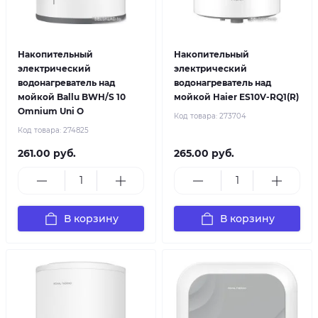
Накопительный
Накопительный
электрический
электрический
водонагреватель над
водонагреватель над
мойкой Ballu BWH/S 10
мойкой Haier ES10V-RQ1(R)
Omnium Uni O
Код товара:
273704
Код товара:
274825
261.00 руб.
265.00 руб.
В корзину
В корзину