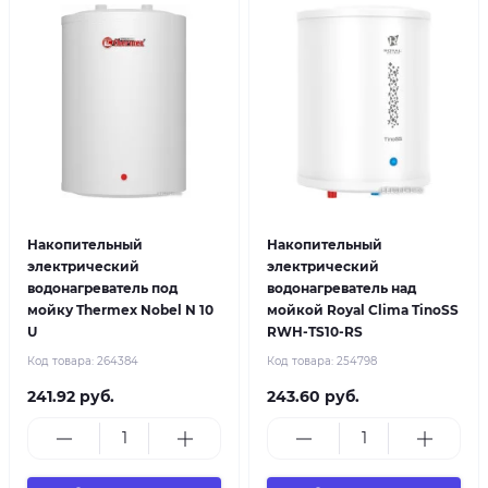
Накопительный
Накопительный
электрический
электрический
водонагреватель под
водонагреватель над
мойку Thermex Nobel N 10
мойкой Royal Clima TinoSS
U
RWH-TS10-RS
Код товара:
264384
Код товара:
254798
241.92 руб.
243.60 руб.