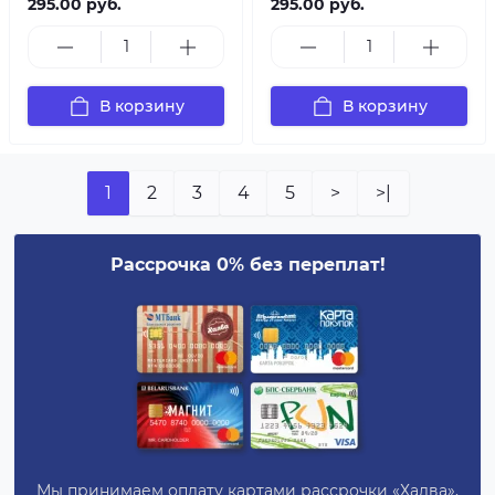
295.00 руб.
295.00 руб.
В корзину
В корзину
1
2
3
4
5
>
>|
Рассрочка 0% без переплат!
Мы принимаем оплату картами рассрочки «Халва»,