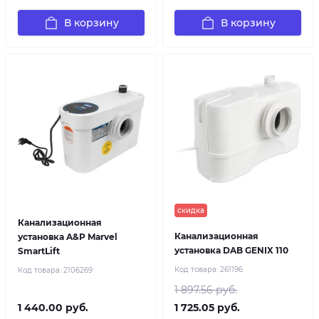
В корзину
В корзину
скидка
Канализационная
Канализационная
установка A&P Marvel
установка DAB GENIX 110
SmartLift
Код товара:
261196
Код товара:
2106269
1 897.56 руб.
1 440.00 руб.
1 725.05 руб.