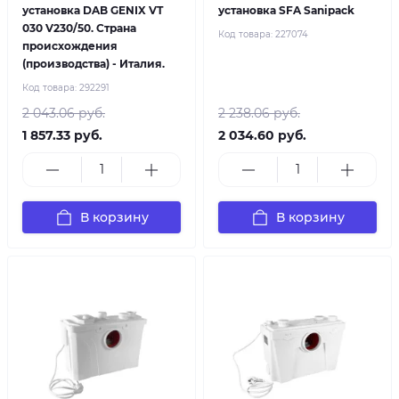
установка DAB GENIX VT
установка SFA Sanipack
030 V230/50. Страна
Код товара:
227074
происхождения
(производства) - Италия.
Код товара:
292291
2 043.06 руб.
2 238.06 руб.
1 857.33 руб.
2 034.60 руб.
В корзину
В корзину