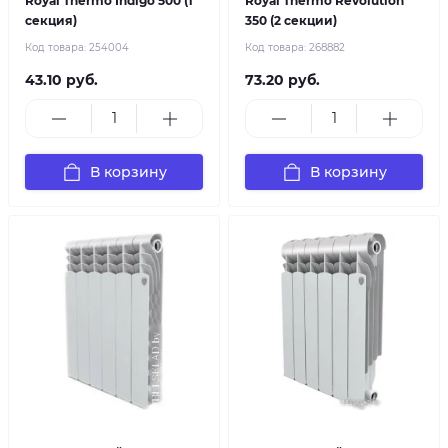
Royal Thermo Indigo 500 (1
Royal Thermo Revolution
секция)
350 (2 секции)
Код товара:
254004
Код товара:
268882
43.10 руб.
73.20 руб.
В корзину
В корзину