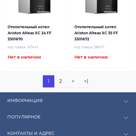
Отопительный котел
Отопительный котел
Ariston Alteas XC 24 FF
Ariston Alteas XC 35 FF
3301670
3301672
Код товара:
267443
Код товара:
286071
Нет в наличии
Нет в наличии
1
2
>
>|
ИНФОРМАЦИЯ
Рассрочка
ПОПУЛЯРНОЕ
Оплата
Доставка
Радиаторы отопления
КОНТАКТЫ И АДРЕС
О компании