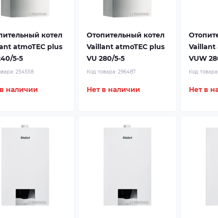
пительный котел
Отопительный котел
Отопит
lant atmoTEC plus
Vaillant atmoTEC plus
Vaillan
40/5-5
VU 280/5-5
VUW 280
овара:
254558
Код товара:
296487
Код товара
 в наличии
Нет в наличии
Нет в н