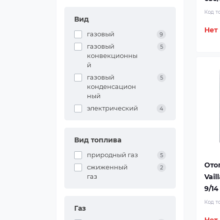
Код т
Вид
Нет
газовый
9
газовый
5
конвекционны
й
газовый
5
конденсацион
ный
электрический
4
Вид топлива
природный газ
5
Ото
сжиженный
2
газ
Vail
9/14
Код т
Газ