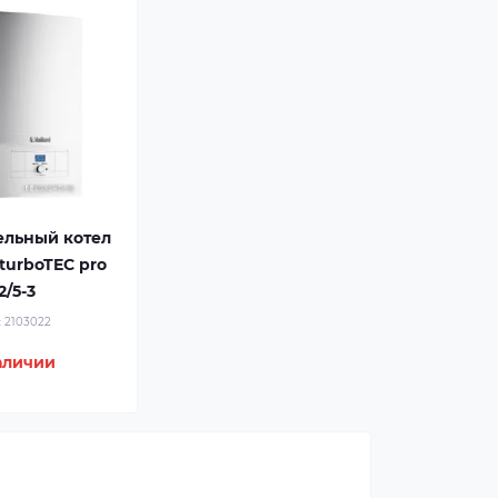
ельный котел
 turboTEC pro
/5-3
:
2103022
аличии