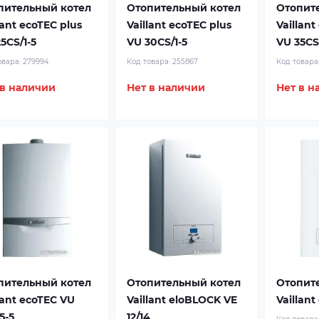
пительный котел
Отопительный котел
Отопит
lant ecoTEC plus
Vaillant ecoTEC plus
Vaillant
5CS/1-5
VU 30CS/1-5
VU 35CS/
овара:
279994
Код товара:
255867
Код товара
 в наличии
Нет в наличии
Нет в н
пительный котел
Отопительный котел
Отопит
lant ecoTEC VU
Vaillant eloBLOCK VE
Vaillant
5-5
12/14