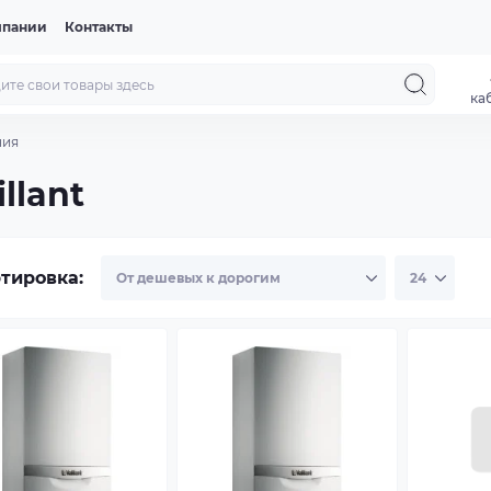
мпании
Контакты
ка
ния
llant
тировка: