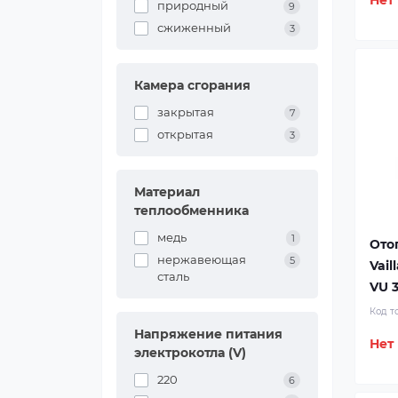
Нет
природный
9
сжиженный
3
Камера сгорания
закрытая
7
открытая
3
Материал
теплообменника
медь
1
Ото
нержавеющая
5
Vail
сталь
VU 3
Код т
Напряжение питания
Нет
электрокотла (V)
220
6