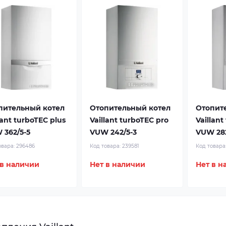
пительный котел
Отопительный котел
Отопит
lant turboTEC plus
Vaillant turboTEC pro
Vaillant
 362/5-5
VUW 242/5-3
VUW 282
овара:
296486
Код товара:
239581
Код товара
 в наличии
Нет в наличии
Нет в н