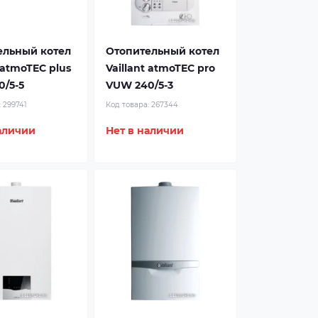
ельный котел
Отопительный котел
t atmoTEC plus
Vaillant atmoTEC pro
/5-5
VUW 240/5-3
:
299741
Код товара:
267344
аличии
Нет в наличии