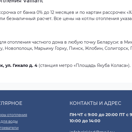
пления Vaillant
рочка от банка 0% до 12 месяцев и по картам рассрочек «Ха
или безналичный расчет. Все цены на котлы отопления указа
для отопления частного дома в любую точку Беларуси: в Мин
у, Новополоцк, Марьину Горку, Пинск, Жлобин, Солигорск,
к, ул. Гикало д. 4
(станция метро «Площадь Якуба Коласа»).
УЛЯРНОЕ
КОНТАКТЫ И АДРЕС
ПН-ЧТ с 9:00 до 20:00 ПТ с 9
оры отопления
10:00 до 14:00
 для воды
греватели