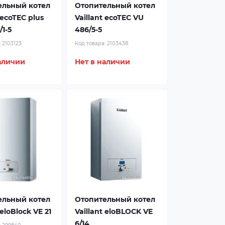
ельный котел
Отопительный котел
 ecoTEC plus
Vaillant ecoTEC VU
1-5
486/5-5
:
2103123
Код товара:
2103438
аличии
Нет в наличии
ельный котел
Отопительный котел
 eloBlock VE 21
Vaillant eloBLOCK VE
6/14