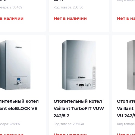
Код товара
овара:
2103439
Код товара:
286150
 в наличии
Нет в наличии
Нет в н
пительный котел
Отопительный котел
Отопит
lant eloBLOCK VE
Vaillant TurboFIT VUW
Vaillant
242/5-2
VU 242/
овара:
285997
Код товара:
296530
Код товара