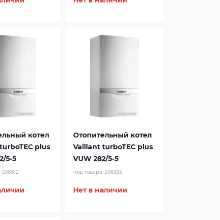
аличии
Нет в наличии
ельный котел
Отопительный котел
 turboTEC plus
Vaillant turboTEC plus
/5-5
VUW 282/5-5
:
296812
Код товара:
296925
аличии
Нет в наличии