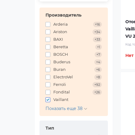
Производитель
Ото
Arderia
+16
Vail
Ariston
+34
VU 2
BAXI
+33
Код т
Beretta
+1
BOSCH
+7
Нет
Buderus
+4
Buran
+6
ElectroVel
+8
Ferroli
+92
Fondital
+26
Vaillant
Показать еще 38
Тип