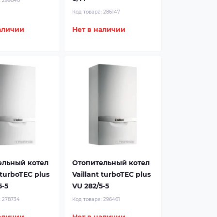
:
299840
Код товара:
286147
аличии
Нет в наличии
ельный котел
Отопительный котел
 turboTEC plus
Vaillant turboTEC plus
5-5
VU 282/5-5
:
278734
Код товара:
296461