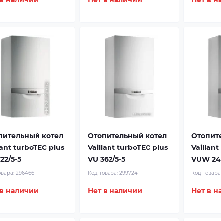
 в наличии
Нет в наличии
Нет в н
пительный котел
Отопительный котел
Отопит
lant turboTEC plus
Vaillant turboTEC plus
Vaillant
22/5-5
VU 362/5-5
VUW 242
овара:
296466
Код товара:
299724
Код товара
 в наличии
Нет в наличии
Нет в н