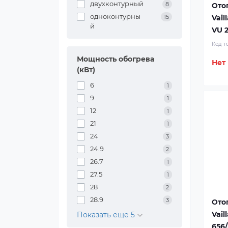
двухконтурный
8
Ото
одноконтурны
Vail
15
й
VU 2
Код т
Мощность обогрева
Нет
(кВт)
6
1
9
1
12
1
21
1
24
3
24.9
2
26.7
1
27.5
1
28
2
28.9
3
Ото
Vail
Показать еще 5
656/