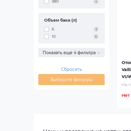
380
4
Объем бака (л)
6
3
10
6
Показать еще 4 фильтра
Ото
Сбросить
Vail
VUW
Выберите фильтры
Код т
Нет