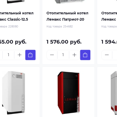
пительный котел
Отопительный котел
Отопит
кс Classic-12.5
Лемакс Патриот-20
Лемакс
овара:
228080
Код товара:
254682
Код товара
55.00 руб.
1 576.00 руб.
1 594