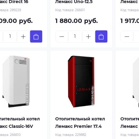
кс Direct 16
Лемакс Uno-12.5
Лемакс 
овара:
289229
Код товара:
266611
Код товара
09.00 руб.
1 880.00 руб.
1 917.
пительный котел
Отопительный котел
Отопит
кс Classic-16V
Лемакс Premier 17.4
Лемакс 
овара:
266610
Код товара:
229882
Код товара