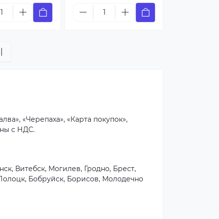
|
лва», «Черепаха», «Карта покупок»,
ны с НДС.
к, Витебск, Могилев, Гродно, Брест,
 Полоцк, Бобруйск, Борисов, Молодечно