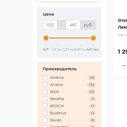
Цена
Ото
-
руб.
Лема
Код т
0,01
1,15 тыс.
2,30 тыс.
3,46 тыс.
4,61 тыс.
1 2
Производитель
Arderia
+16
Ariston
+34
BAXI
+33
Beretta
+1
BOSCH
+7
Buderus
+4
Buran
+6