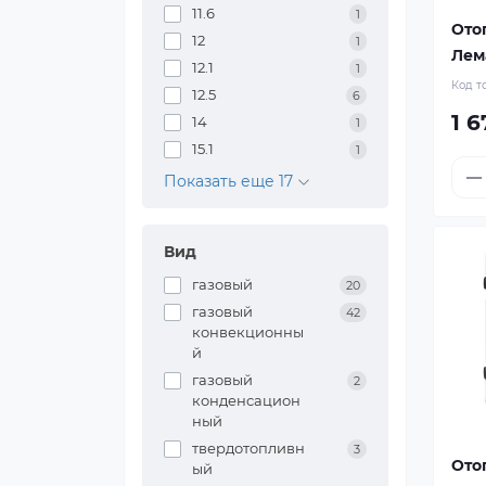
11.6
1
Ото
12
1
Лема
12.1
1
Код т
12.5
6
1 6
14
1
15.1
1
Показать еще 17
Вид
газовый
20
газовый
42
конвекционны
й
газовый
2
конденсацион
ный
твердотопливн
3
Ото
ый