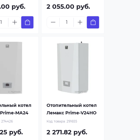
.00 руб.
2 055.00 руб.
ельный котел
Отопительный котел
 Prime-MA24
Лемакс Prime-V24HO
:
274426
Код товара:
291655
.25 руб.
2 271.82 руб.