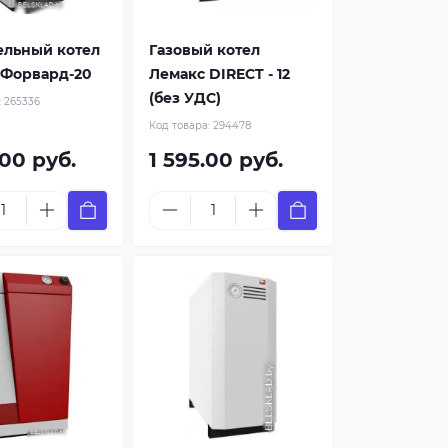
ельный котел
Газовый котел
 Форвард-20
Лемакс DIRECT - 12
(без УДС)
:
265336
Код товара:
294478
.00 руб.
1 595.00 руб.