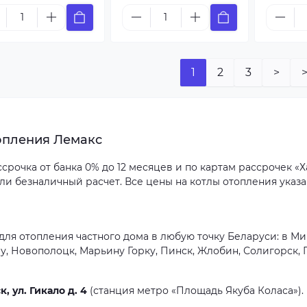
1
2
3
>
>
опления Лемакс
рочка от банка 0% до 12 месяцев и по картам рассрочек «Ха
или безналичный расчет. Все цены на котлы отопления указа
ля отопления частного дома в любую точку Беларуси: в Минс
у, Новополоцк, Марьину Горку, Пинск, Жлобин, Солигорск,
к, ул. Гикало д. 4
(станция метро «Площадь Якуба Коласа»).