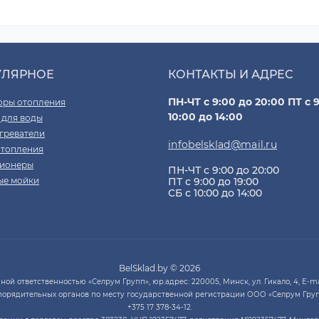
УЛЯРНОЕ
КОНТАКТЫ И АДРЕС
ПН-ЧТ с 9:00 до 20:00 ПТ с 9
оры отопления
10:00 до 14:00
 для воды
греватели
infobelsklad@mail.ru
отопления
ионеры
ПН-ЧТ с 9:00 до 20:00
ые мойки
ПТ с 9:00 до 19:00
СБ с 10:00 до 14:00
BelSklad.by © 2026
й ответственностью «Селрум Групп», юр.адрес: 220005, Минск, ул. Гикало, 4, E-mai
порядительных органов по месту государственной регистрации ООО «Селрум Груп
+375 17 378-34-12.