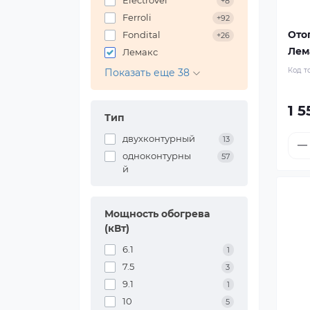
ElectroVel
+8
Ferroli
+92
Ото
Fondital
+26
Лема
Лемакс
Код т
Показать еще 38
1 5
Тип
двухконтурный
13
одноконтурны
57
й
Мощность обогрева
(кВт)
6.1
1
7.5
3
9.1
1
10
5