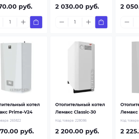
70.00 руб.
2 030.00 руб.
2 050
пительный котел
Отопительный котел
Отопит
акс Prime-V24
Лемакс Classic-30
Лемакс
овара:
265822
Код товара:
228086
Код товара
070.00 руб.
2 200.00 руб.
2 225