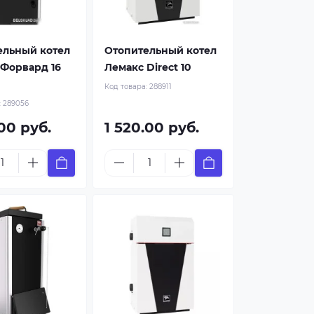
ельный котел
Отопительный котел
 Форвард 16
Лемакс Direct 10
Код товара:
288911
:
289056
.00 руб.
1 520.00 руб.