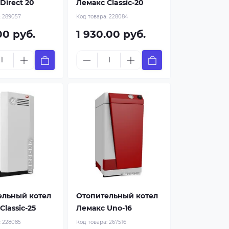
Direct 20
Лемакс Classic-20
:
289057
Код товара:
228084
00 руб.
1 930.00 руб.
ельный котел
Отопительный котел
Classic-25
Лемакс Uno-16
:
228085
Код товара:
267516