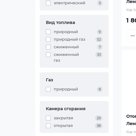
Лема
электрический
5
Код т
1 8
Вид топлива
природный
9
природный газ
52
сжиженный
7
сжиженный
33
газ
Газ
природный
8
Камера сгорания
Ото
закрытая
29
Лема
открытая
38
Код т