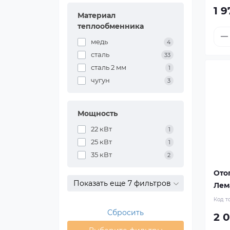
1 9
Материал
теплообменника
медь
4
сталь
33
сталь 2 мм
1
чугун
3
Мощность
22 кВт
1
25 кВт
1
35 кВт
2
Ото
Показать еще 7 фильтров
Лем
Код т
Сбросить
2 