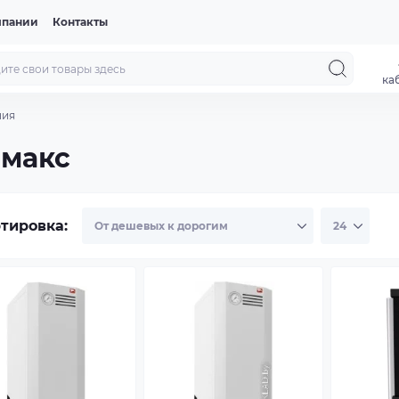
мпании
Контакты
ка
ния
емакс
тировка: