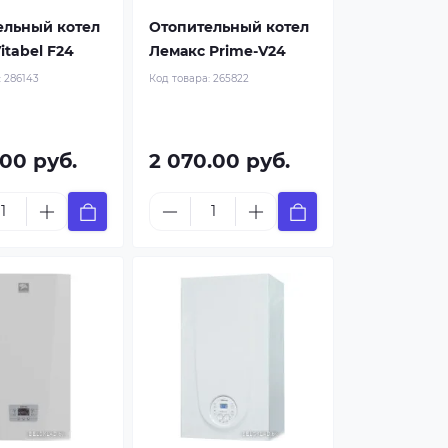
ельный котел
Отопительный котел
Vitabel F24
Лемакс Prime-V24
:
286143
Код товара:
265822
.00 руб.
2 070.00 руб.