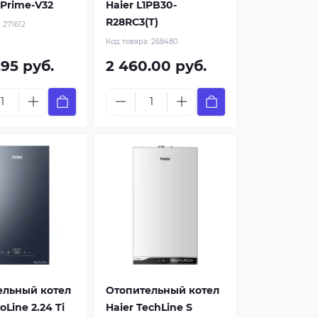
Prime-V32
Haier L1PB30-
R28RC3(T)
:
271612
Код товара:
268480
.95 руб.
2 460.00 руб.
ельный котел
Отопительный котел
oLine 2.24 Ti
Haier TechLine S