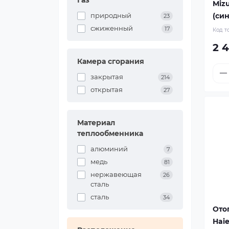
Газ
Miz
(си
природный
23
сжиженный
17
Код т
2 
Камера сгорания
закрытая
214
открытая
27
Материал
теплообменника
алюминий
7
медь
81
нержавеющая
26
сталь
сталь
34
Ото
Haie