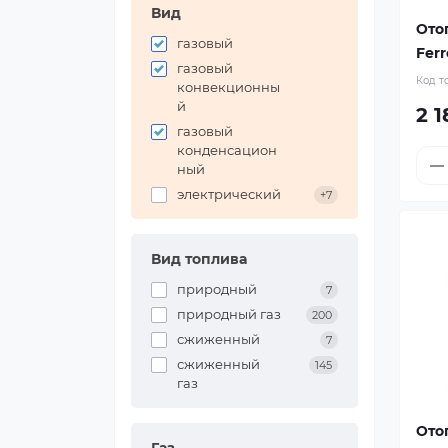
Вид
Ото
газовый
Ferr
газовый
Код т
конвекционны
й
2 1
газовый
конденсацион
ный
электрический
+7
Вид топлива
природный
7
природный газ
200
сжиженный
7
сжиженный
145
газ
Ото