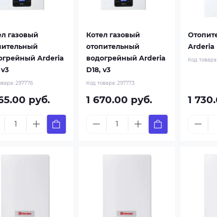
ел газовый
Котел газовый
Отопит
пительный
отопительный
Arderia
огрейный Arderia
водогрейный Arderia
Код товара
 v3
D18, v3
овара:
297776
Код товара:
297773
65.00 руб.
1 670.00 руб.
1 730