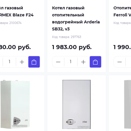
ёл газовый
Котел газовый
Отопит
RMEX Blaze F24
отопительный
Ferroli 
водогрейный Arderia
овара:
2100674
Код товара
SB32, v3
Код товара:
297763
80.00 руб.
1 983.00 руб.
1 990