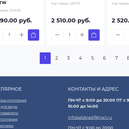
4TW
Код товара:
226773
Код товара
овара:
2103129
490.00 руб.
2 510.00 руб.
2 520
1
2
3
4
5
6
7
УЛЯРНОЕ
КОНТАКТЫ И АДРЕС
ПН-ЧТ с 9:00 до 20:00 ПТ с 9
оры отопления
10:00 до 14:00
 для воды
греватели
infobelsklad@mail.ru
отопления
ионеры
ПН-ЧТ с 9:00 до 20:00