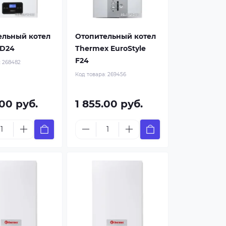
ельный котел
Отопительный котел
 D24
Thermex EuroStyle
F24
:
268482
Код товара:
269456
.00 руб.
1 855.00 руб.