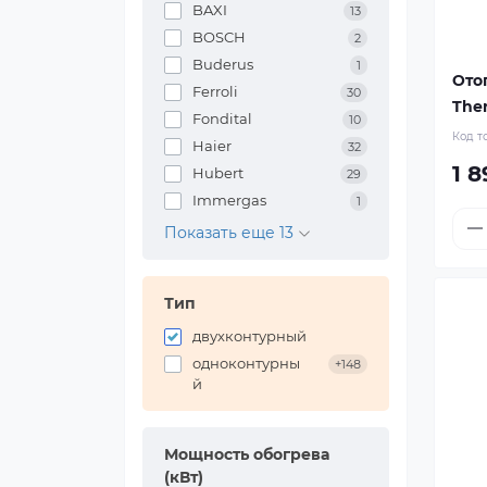
BAXI
13
BOSCH
2
Buderus
1
Ото
Ferroli
30
Ther
Fondital
10
Код т
Haier
32
1 8
Hubert
29
Immergas
1
Показать еще 13
Тип
двухконтурный
одноконтурны
+148
й
Мощность обогрева
(кВт)