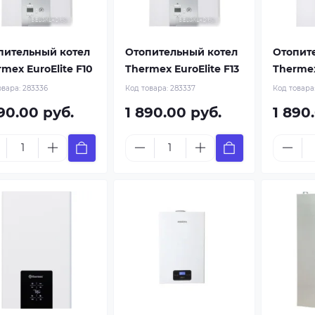
пительный котел
Отопительный котел
Отопит
mex EuroElite F10
Thermex EuroElite F13
Thermex
овара:
283336
Код товара:
283337
Код товара
90.00 руб.
1 890.00 руб.
1 890