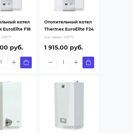
ельный котел
Отопительный котел
 EuroElite F18
Thermex EuroElite F24
:
226771
Код товара:
226772
.00 руб.
1 915.00 руб.