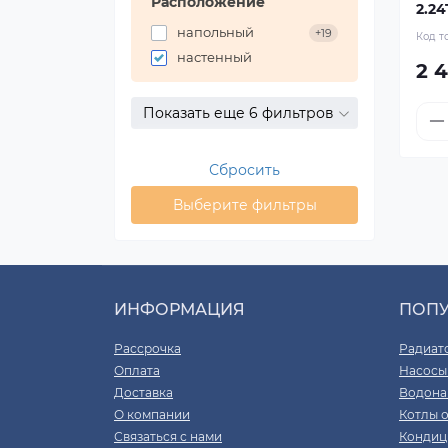
Расположение
2.2
напольный
+19
Код т
настенный
2 
Показать еще 6 фильтров
Сбросить
Выберите фильтры
ИНФОРМАЦИЯ
ПОП
Рассрочка
Радиат
Оплата
Насосы
Доставка
Водона
О компании
Котлы 
Связаться с нами
Кондиц