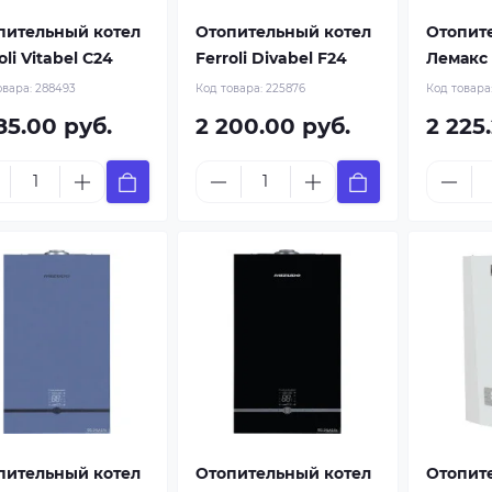
пительный котел
Отопительный котел
Отопит
oli Vitabel C24
Ferroli Divabel F24
Лемакс
овара:
288493
Код товара:
225876
Код товара
85.00 руб.
2 200.00 руб.
2 225
пительный котел
Отопительный котел
Отопит