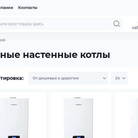
мпании
Контакты
ка
ния
рные настенные котлы
тировка: