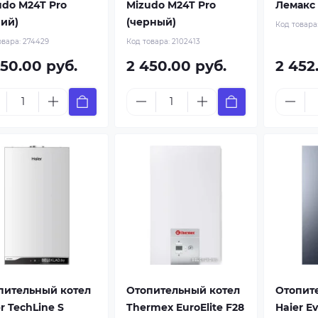
udo M24T Pro
Mizudo M24T Pro
Лемакс 
ний)
(черный)
Код товара
овара:
274429
Код товара:
2102413
450.00 руб.
2 450.00 руб.
2 452
пительный котел
Отопительный котел
Отопит
r TechLine S
Thermex EuroElite F28
Haier Ev