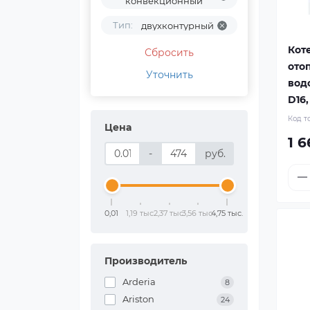
конвекционный
Тип:
двухконтурный
Кот
Сбросить
ото
Уточнить
вод
D16,
Код т
Цена
1 6
-
руб.
0,01
1,19 тыс.
2,37 тыс.
3,56 тыс.
4,75 тыс.
Производитель
Arderia
8
Ariston
24