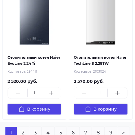
Отопительный котел Haier
Отопительный котел Haier
EvoLine 2.24 Ti
TechLine S 2.28TW
Код товара:
294411
Код товара:
2103024
2 520.00 руб.
2 570.00 руб.
В корзину
В корзину
1
2
3
4
5
6
7
8
9
>