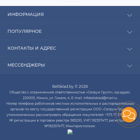
ИНФОРМАЦИЯ
Рассрочка
ПОПУЛЯРНОЕ
Оплата
Доставка
Радиаторы отопления
КОНТАКТЫ И АДРЕС
О компании
Насосы для воды
Связаться с нами
Водонагреватели
ПН-ЧТ с 9:00 до 20:00 ПТ с 9:00 до 19:00 СБ с 10:00
Карта сайта
МЕССЕНДЖЕРЫ
Котлы отопления
до 14:00
Кондиционеры
Telegram
infobelsklad@mail.ru
Кухонные мойки
BelSklad.by © 2026
Viber
ПН-ЧТ с 9:00 до 20:00
Общество с ограниченной ответственностью «Селрум Групп», юр.адрес:
ПТ с 9:00 до 19:00
WhatsApp
220005, Минск, ул. Гикало, 4, E-mail: infobelsklad@mail.ru
СБ с 10:00 до 14:00
Номер телефона работников местных исполнительных и распорядительных
Skype
органов по месту государственной регистрации ООО «Селрум Групп»,
уполномоченных рассматривать обращения покупателей: +375 17 378-34-12.
№ регистрации в торговом реестре 383230, УНП 192357477, регистрация
№192357477, Мингорисполком.