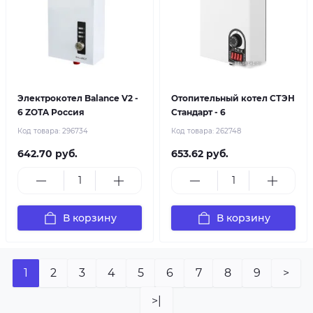
Электрокотел Balance V2 -
Отопительный котел СТЭН
6 ZOTA Россия
Стандарт - 6
Код товара:
296734
Код товара:
262748
642.70 руб.
653.62 руб.
В корзину
В корзину
1
2
3
4
5
6
7
8
9
>
>|