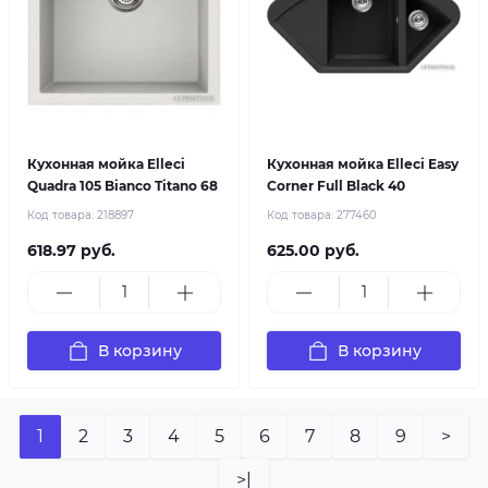
Кухонная мойка Elleci
Кухонная мойка Elleci Easy
Quadra 105 Bianco Titano 68
Corner Full Black 40
Код товара:
218897
Код товара:
277460
618.97 руб.
625.00 руб.
В корзину
В корзину
1
2
3
4
5
6
7
8
9
>
>|