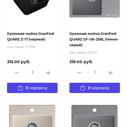
Кухонная мойка GranFest
Кухонная мойка GranFest
QUARZ Z-17 (черный)
QUARZ GF-UR-258L (темно-
серый)
Код товара:
217998
Код товара:
287647
315.00 руб.
319.00 руб.
В корзину
В корзину