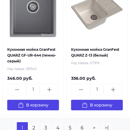
Кухонная мойка GranFest
Кухонная мойка GranFest
QUARZ GF-UR-644 (темно-
QUARZ Z-13 (белый)
серый)
Код товара:
217976
Код товара:
287643
346.00 руб.
356.00 руб.
В корзину
В корзину
1
2
3
4
5
6
>
>|