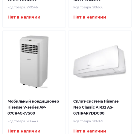
Код товара:
279546
Код товара:
286666
Нет в наличии
Нет в наличии
Мобильный кондиционер
Сплит-система Hisense
Hisense V-series AP-
Neo Classic A R32 AS-
07CR4GKVS00
07HR4RYDDC00
Код товара:
286443
Код товара:
286899
Нет в наличии
Нет в наличии