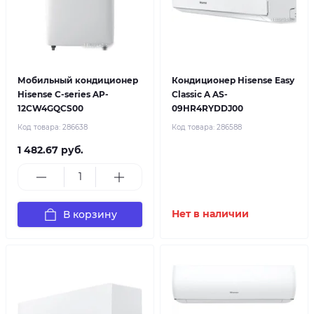
Мобильный кондиционер
Кондиционер Hisense Easy
Hisense C-series AP-
Classic A AS-
12CW4GQCS00
09HR4RYDDJ00
Код товара:
286638
Код товара:
286588
1 482.67 руб.
В корзину
Нет в наличии