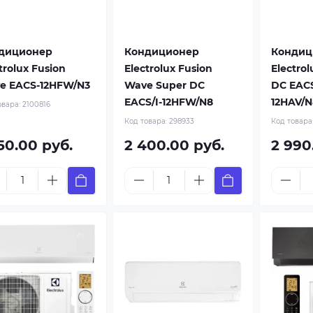
диционер
Кондиционер
Кондиц
trolux Fusion
Electrolux Fusion
Electro
e EACS-12HFW/N3
Wave Super DC
DC EACS
EACS/I-12HFW/N8
12HAV/N
овара:
2100816
Код товара:
298933
Код товара
50.00 руб.
2 400.00 руб.
2 990