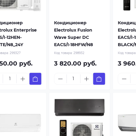
диционер
Кондиционер
Кондиц
trolux Enterprise
Electrolux Fusion
Electrol
/I-12HEN-
Wave Super DC
EACS/I-
TE/N8_24Y
EACS/I-18HFW/N8
BLACK/
овара:
299327
Код товара:
298932
Код товара
750.00 руб.
3 820.00 руб.
3 960