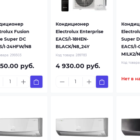
диционер
Кондиционер
Кондиц
trolux Fusion
Electrolux Enterprise
Electrol
e Super DC
EACS/I-18HEN-
Super D
S/I-24HFW/N8
BLACK/N8_24Y
EACS/I-
MILK2/N
овара:
299303
Код товара:
289783
Код товара
750.00 руб.
4 930.00 руб.
Нет в н