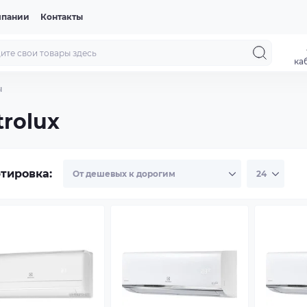
мпании
Контакты
ка
ы
rolux
тировка: