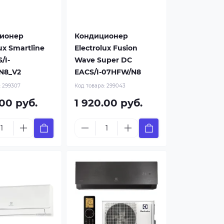
ионер
Кондиционер
ux Smartline
Electrolux Fusion
/I-
Wave Super DC
N8_V2
EACS/I-07HFW/N8
:
299307
Код товара:
299043
.00 руб.
1 920.00 руб.