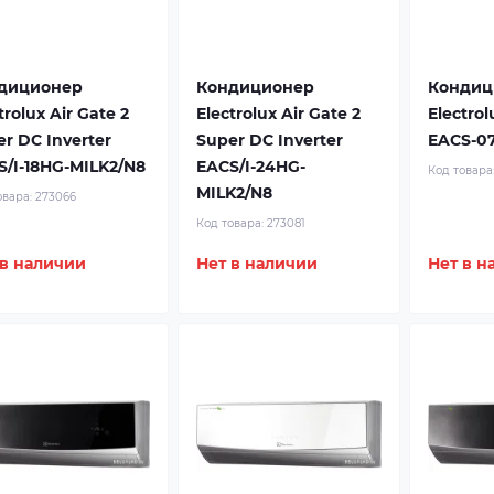
диционер
Кондиционер
Кондиц
trolux Air Gate 2
Electrolux Air Gate 2
Electrol
r DC Inverter
Super DC Inverter
EACS-0
S/I-18HG-MILK2/N8
EACS/I-24HG-
Код товара
MILK2/N8
овара:
273066
Код товара:
273081
 в наличии
Нет в наличии
Нет в н