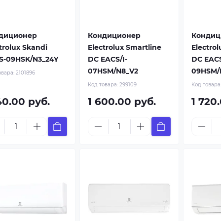
диционер
Кондиционер
Кондиц
trolux Skandi
Electrolux Smartline
Electrol
S-09HSK/N3_24Y
DC EACS/I-
DC EACS
07HSM/N8_V2
09HSM/
овара:
2101896
Код товара:
299109
Код товара
40.00 руб.
1 600.00 руб.
1 720