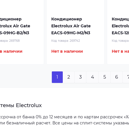
диционер
Кондиционер
Кондиц
trolux Air Gate
Electrolux Air Gate
Electrol
S-09HG-B2/N3
EACS-09HG-M2/N3
EACS-12
овара:
269768
Код товара:
269742
Код товара
 в наличии
Нет в наличии
Нет в н
1
2
3
4
5
6
темы Electrolux
рочка от банка 0% до 12 месяцев и по картам рассрочек «Ха
или безналичный расчет. Все цены на сплит-системы указан