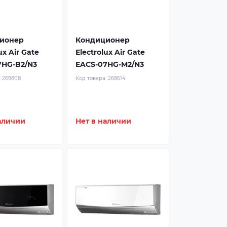
ионер
Кондиционер
ux Air Gate
Electrolux Air Gate
7HG-B2/N3
EACS-07HG-M2/N3
:
269808
Код товара:
268614
аличии
Нет в наличии