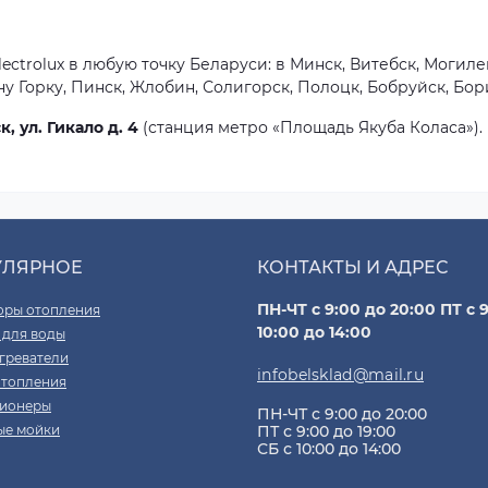
ctrolux в любую точку Беларуси: в Минск, Витебск, Могилев
 Горку, Пинск, Жлобин, Солигорск, Полоцк, Бобруйск, Бор
к, ул. Гикало д. 4
(станция метро «Площадь Якуба Коласа»).
УЛЯРНОЕ
КОНТАКТЫ И АДРЕС
ПН-ЧТ с 9:00 до 20:00 ПТ с 9
оры отопления
10:00 до 14:00
 для воды
греватели
infobelsklad@mail.ru
отопления
ионеры
ПН-ЧТ с 9:00 до 20:00
ые мойки
ПТ с 9:00 до 19:00
СБ с 10:00 до 14:00