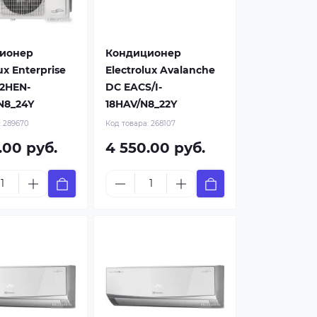
ионер
Кондиционер
ux Enterprise
Electrolux Avalanche
12HEN-
DC EACS/I-
N8_24Y
18HAV/N8_22Y
:
289670
Код товара:
268107
.00 руб.
4 550.00 руб.