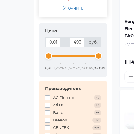
Уточнить
Кон
Elec
Цена
EAC
-
руб.
Код т
1 1
0,01
1,23 тыс.
2,47 тыс.
3,70 тыс.
4,93 тыс.
Производитель
AC Electric
+7
Atlas
+3
Ballu
+3
Breeon
+10
CENTEK
+16