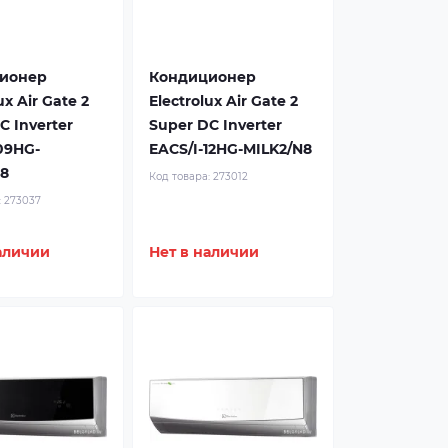
ионер
Кондиционер
ux Air Gate 2
Electrolux Air Gate 2
C Inverter
Super DC Inverter
09HG-
EACS/I-12HG-MILK2/N8
8
Код товара:
273012
:
273037
аличии
Нет в наличии