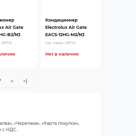
ионер
Кондиционер
ux Air Gate
Electrolux Air Gate
HG-B2/N3
EACS-12HG-M2/N3
:
269735
Код товара:
269734
аличии
Нет в наличии
7
>
>|
лва», «Черепаха», «Карта покупок»,
ы с НДС.