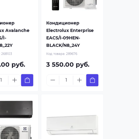
ионер
Кондиционер
lux Avalanche
Electrolux Enterprise
/I-
EACS/I-09HEN-
8_22Y
BLACK/N8_24Y
:
268103
Код товара:
289676
.00 руб.
3 550.00 руб.