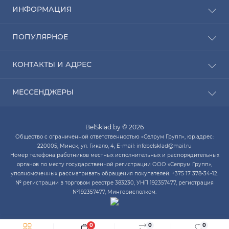
ИНФОРМАЦИЯ
Рассрочка
ПОПУЛЯРНОЕ
Оплата
Доставка
Радиаторы отопления
КОНТАКТЫ И АДРЕС
О компании
Насосы для воды
Связаться с нами
Водонагреватели
ПН-ЧТ с 9:00 до 20:00 ПТ с 9:00 до 19:00 СБ с 10:00
Карта сайта
МЕССЕНДЖЕРЫ
Котлы отопления
до 14:00
Кондиционеры
Telegram
infobelsklad@mail.ru
Кухонные мойки
BelSklad.by © 2026
Viber
ПН-ЧТ с 9:00 до 20:00
Общество с ограниченной ответственностью «Селрум Групп», юр.адрес:
ПТ с 9:00 до 19:00
WhatsApp
220005, Минск, ул. Гикало, 4, E-mail: infobelsklad@mail.ru
СБ с 10:00 до 14:00
Номер телефона работников местных исполнительных и распорядительных
Skype
органов по месту государственной регистрации ООО «Селрум Групп»,
уполномоченных рассматривать обращения покупателей: +375 17 378-34-12.
№ регистрации в торговом реестре 383230, УНП 192357477, регистрация
№192357477, Мингорисполком.
0
0
0