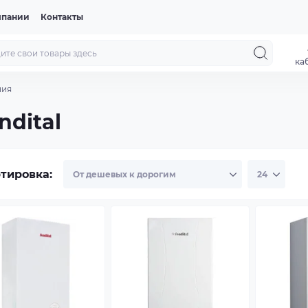
мпании
Контакты
ка
ния
ndital
тировка: