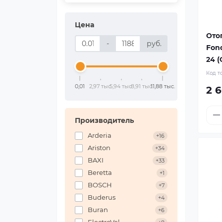
Цена
Ото
-
руб.
Fond
24 (
Код т
0,01
2,97 тыс.
5,94 тыс.
8,91 тыс.
11,88 тыс.
2 
Производитель
Arderia
+16
Ariston
+34
BAXI
+33
Beretta
+1
BOSCH
+7
Buderus
+4
Buran
+6