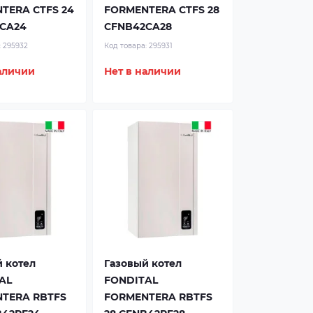
TERA CTFS 24
FORMENTERA CTFS 28
CA24
CFNB42CA28
:
295932
Код товара:
295931
аличии
Нет в наличии
 котел
Газовый котел
AL
FONDITAL
TERA RBTFS
FORMENTERA RBTFS