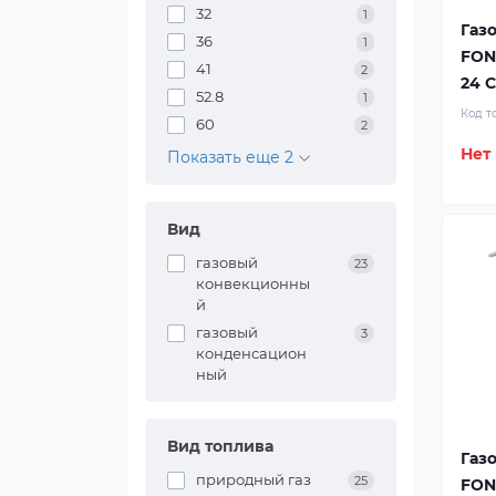
32
1
Газ
36
1
FON
41
2
24 
52.8
1
Код т
60
2
Нет
Показать еще 2
Вид
газовый
23
конвекционны
й
газовый
3
конденсацион
ный
Вид топлива
Газ
природный газ
25
FON