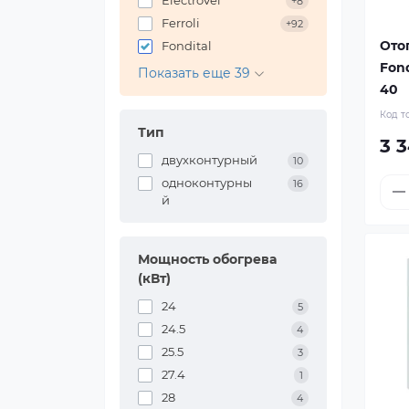
ElectroVel
+8
Ferroli
+92
Ото
Fondital
Fon
Показать еще 39
40
Код т
Тип
3 3
двухконтурный
10
одноконтурны
16
й
Мощность обогрева
(кВт)
24
5
24.5
4
25.5
3
27.4
1
28
4