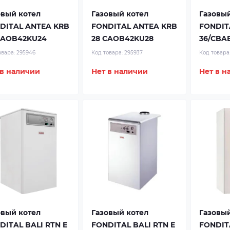
овый котел
Газовый котел
Газовый
DITAL ANTEA KRB
FONDITAL ANTEA KRB
FONDITA
CAOB42KU24
28 CAOB42KU28
36/CBA
овара:
295946
Код товара:
295937
Код товара
 в наличии
Нет в наличии
Нет в н
овый котел
Газовый котел
Газовый
DITAL BALI RTN E
FONDITAL BALI RTN E
FONDIT