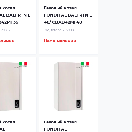
 котел
Газовый котел
L BALI RTN E
FONDITAL BALI RTN E
B42MF36
48/ CBAB42MF48
:
295837
Код товара:
295908
аличии
Нет в наличии
 котел
Газовый котел
AL
FONDITAL