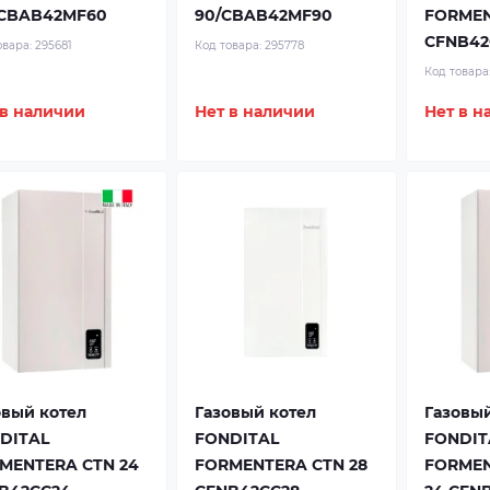
 CBAB42MF60
90/CBAB42MF90
FORMEN
CFNB42
овара:
295681
Код товара:
295778
Код товара
 в наличии
Нет в наличии
Нет в н
овый котел
Газовый котел
Газовый
DITAL
FONDITAL
FONDIT
MENTERA CTN 24
FORMENTERA CTN 28
FORMEN