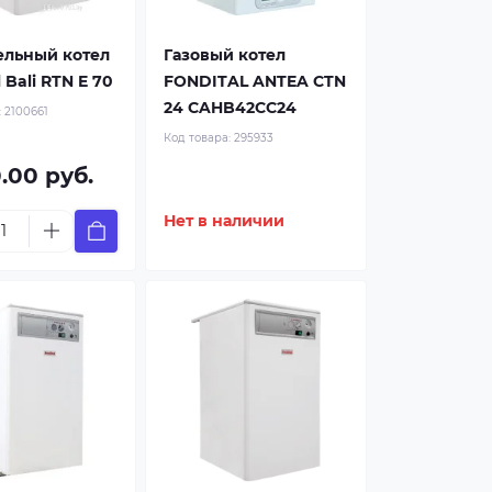
ельный котел
Газовый котел
 Bali RTN E 70
FONDITAL ANTEA CTN
24 CAHB42CC24
:
2100661
Код товара:
295933
0.00 руб.
Нет в наличии