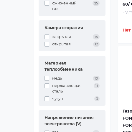
сжиженный
25
60/
газ
Код т
Камера сгорания
Нет
закрытая
14
открытая
12
Материал
теплообменника
медь
10
нержавеющая
11
сталь
чугун
3
Газ
Напряжение питания
FON
электрокотла (V)
FOR