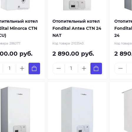
пительный котел
Отопительный котел
Отопит
ital Minorca CTN
Fondital Antea CTN 24
Fondita
CU)
NAT
24
овара:
286077
Код товара:
2103543
Код товара
600.00 руб.
2 890.00 руб.
2 890