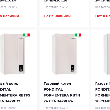
B42CC24
CFNB42CC28
24 CFN
овара:
295844
Код товара:
295945
Код товара
 в наличии
Нет в наличии
Нет в н
овый котел
Газовый котел
Газовый
DITAL
FONDITAL
FONDIT
MENTERA RBTFS
FORMENTERA RBTN
FORMEN
CFNB42RF32
24 CFNB42RH24
28 CFN
овара:
295951
Код товара:
295745
Код товара