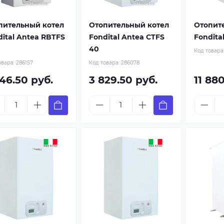
пительный котел
Отопительный котел
Отопит
dital Antea RBTFS
Fondital Antea CTFS
Fondital
40
Код товара
овара:
286157
Код товара:
286078
46.50 руб.
3 829.50 руб.
11 88