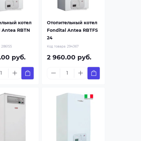
ельный котел
Отопительный котел
l Antea RBTN
Fondital Antea RBTFS
24
:
286155
Код товара:
294367
.00 руб.
2 960.00 руб.