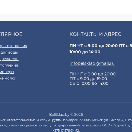
УЛЯРНОЕ
КОНТАКТЫ И АДРЕС
ПН-ЧТ с 9:00 до 20:00 ПТ с 9
оры отопления
10:00 до 14:00
 для воды
греватели
infobelsklad@mail.ru
отопления
ионеры
ПН-ЧТ с 9:00 до 20:00
ые мойки
ПТ с 9:00 до 19:00
СБ с 10:00 до 14:00
BelSklad.by © 2026
й ответственностью «Селрум Групп», юр.адрес: 220005, Минск, ул. Гикало, 4, E-mai
порядительных органов по месту государственной регистрации ООО «Селрум Груп
+375 17 378-34-12.