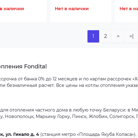
 в наличии
Нет в наличии
Нет в н
1
2
>
>|
пления Fondital
рочка от банка 0% до 12 месяцев и по картам рассрочек «Ха
или безналичный расчет. Все цены на котлы отопления указа
для отопления частного дома в любую точку Беларуси: в Мин
у, Новополоцк, Марьину Горку, Пинск, Жлобин, Солигорск,
к, ул. Гикало д. 4
(станция метро «Площадь Якуба Коласа»).