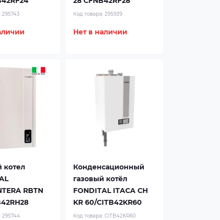
B42RF24
28 CFNB42RF28
:
295743
Код товара:
295939
аличии
Нет в наличии
 котел
Конденсационный
AL
газовый котёл
TERA RBTN
FONDITAL ITACA CH
B42RH28
KR 60/CITB42KR60
:
295744
Код товара:
CITB42KR60