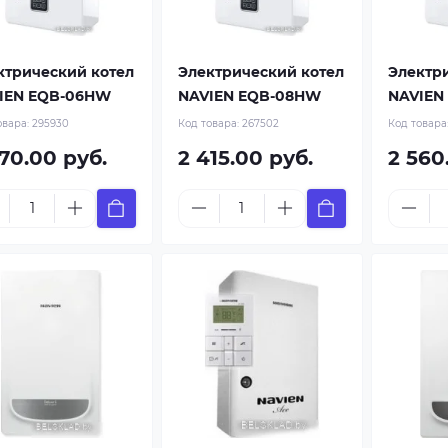
ктрический котел
Электрический котел
Электр
IEN EQB-06HW
NAVIEN EQB-08HW
NAVIEN
овара:
295930
Код товара:
267502
Код товара
370.00 руб.
2 415.00 руб.
2 560