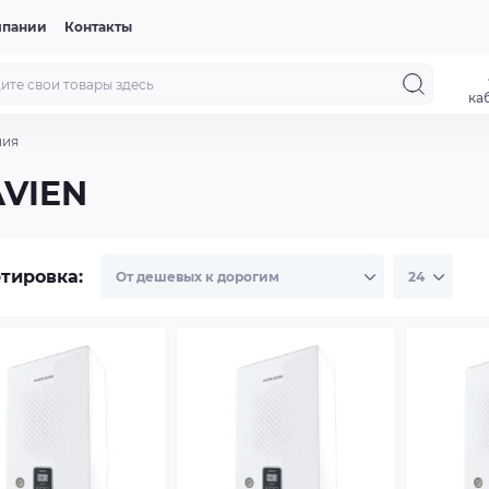
мпании
Контакты
ка
ния
AVIEN
тировка: