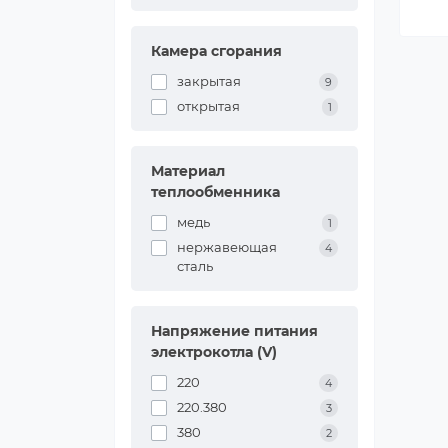
Камера сгорания
закрытая
9
открытая
1
Материал
теплообменника
медь
1
нержавеющая
4
сталь
Напряжение питания
электрокотла (V)
220
4
220.380
3
380
2