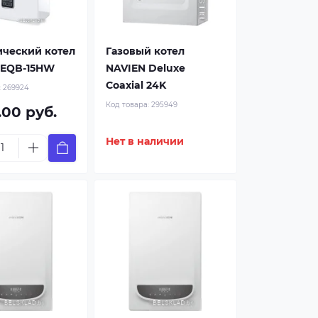
ический котел
Газовый котел
 EQB-15HW
NAVIEN Deluxe
Coaxial 24K
:
269924
Код товара:
295949
.00 руб.
Нет в наличии