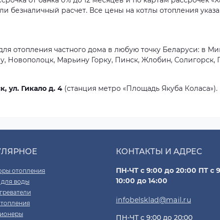
рочка от банка 0% до 12 месяцев и по картам рассрочек «Ха
или безналичный расчет. Все цены на котлы отопления указа
ля отопления частного дома в любую точку Беларуси: в Минс
у, Новополоцк, Марьину Горку, Пинск, Жлобин, Солигорск,
к, ул. Гикало д. 4
(станция метро «Площадь Якуба Коласа»).
УЛЯРНОЕ
КОНТАКТЫ И АДРЕС
ПН-ЧТ с 9:00 до 20:00 ПТ с 9
оры отопления
10:00 до 14:00
 для воды
греватели
infobelsklad@mail.ru
отопления
ионеры
ПН-ЧТ с 9:00 до 20:00