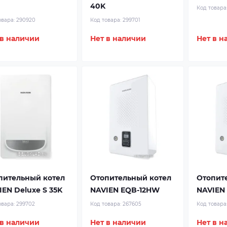
40K
Код товара
овара:
290920
Код товара:
299701
 в наличии
Нет в наличии
Нет в н
пительный котел
Отопительный котел
Отопит
IEN Deluxe S 35K
NAVIEN EQB-12HW
NAVIEN
овара:
299702
Код товара:
267605
Код товара
 в наличии
Нет в наличии
Нет в н