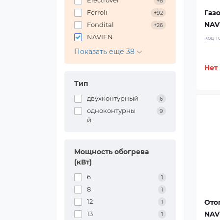
ElectroVel
+8
Газ
Ferroli
+92
NAV
Fondital
+26
NAVIEN
Код т
Показать еще 38
Нет
Тип
двухконтурный
6
одноконтурны
9
й
Мощность обогрева
(кВт)
6
1
8
1
12
Ото
1
13
NAV
1