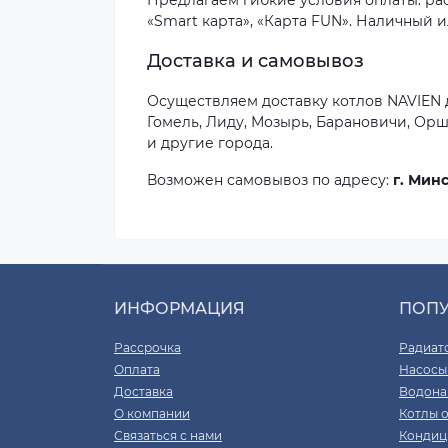
Предлагаем гибкие условия оплаты: расс
«Smart карта», «Карта FUN». Наличный 
Доставка и самовывоз
Осуществляем доставку котлов NAVIEN д
Гомель, Лиду, Мозырь, Барановичи, Орш
и другие города.
Возможен самовывоз по адресу:
г. Минс
ИНФОРМАЦИЯ
ПОП
Рассрочка
Радиат
Оплата
Насосы
Доставка
Водона
О компании
Котлы 
Связаться с нами
Кондиц