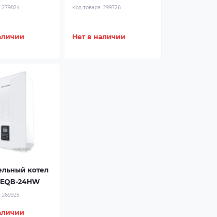
:
279824
Код товара:
299726
аличии
Нет в наличии
ельный котел
 EQB-24HW
:
269925
аличии