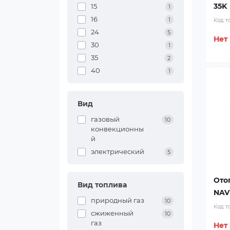
35K
15
1
16
1
Код т
24
5
Нет
30
1
35
2
40
1
Вид
газовый
10
конвекционны
й
электрический
5
Ото
Вид топлива
NAV
природный газ
10
Код т
сжиженный
10
газ
Нет