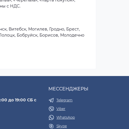
лва», «Черепаха», «Карта покупок»,
ны с НДС.
к, Витебск, Могилев, Гродно, Брест,
 Полоцк, Бобруйск, Борисов, Молодечно
МЕССЕНДЖЕРЫ
:00 до 19:00 СБ с
Telegram
Viber
WhatsApp
Skype