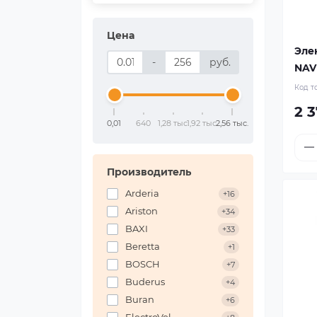
Цена
Эле
-
руб.
NAV
Код т
2 
0,01
640
1,28 тыс.
1,92 тыс.
2,56 тыс.
Производитель
Arderia
+16
Ariston
+34
BAXI
+33
Beretta
+1
BOSCH
+7
Buderus
+4
Buran
+6