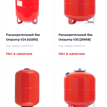
Расширительный бак
Расширительный бак
Unipump V24 [42595]
Unipump V35 [29968]
Код товара:
bs000142
Код товара:
bs000141
Нет в наличии
Нет в наличии