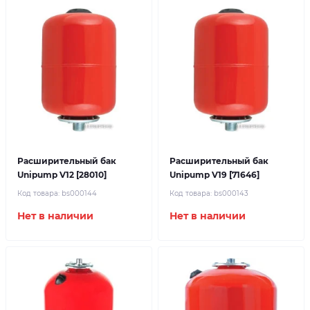
Расширительный бак
Расширительный бак
Unipump V12 [28010]
Unipump V19 [71646]
Код товара:
bs000144
Код товара:
bs000143
Нет в наличии
Нет в наличии