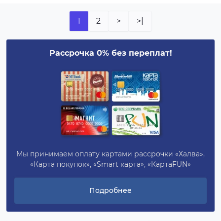
1
2
>
>|
Рассрочка 0% без переплат!
Мы принимаем оплату картами рассрочки «Халва»,
«Карта покупок», «Smart карта», «КартаFUN»
Подробнее