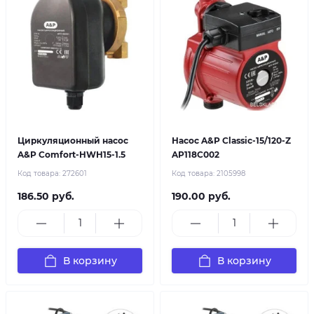
Циркуляционный насос
Насос A&P Classic-15/120-Z
A&P Comfort-HWH15-1.5
AP118C002
Код товара:
272601
Код товара:
2105998
186.50 руб.
190.00 руб.
В корзину
В корзину