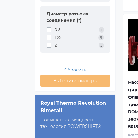
Диаметр разъема
соединения (")
0.5
1
1.25
9
2
5
Сбросить
Выберите фильтры
Нас
цир
фла
Royal Thermo Revolution
тре
Bimetall
ROM
380
Повышенная мощность,
технология POWERSHIFT®
501
Код т