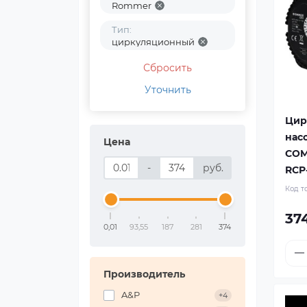
Rommer
Тип:
циркуляционный
Сбросить
Уточнить
Цир
нас
Цена
COM
-
руб.
RCP
Код т
374
0,01
93,55
187
281
374
Производитель
A&P
+4