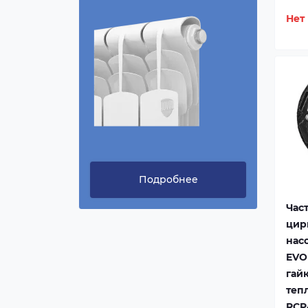
Нет
Подробнее
Час
цир
нас
EVO 
гай
теп
RCP