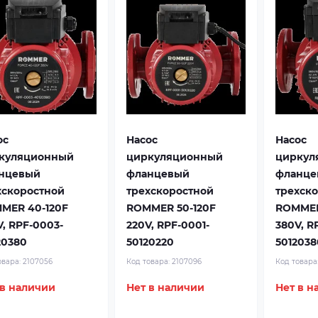
ос
Насос
Насос
куляционный
циркуляционный
циркул
нцевый
фланцевый
фланце
хскоростной
трехскоростной
трехск
MER 40-120F
ROMMER 50-120F
ROMMER
V, RPF-0003-
220V, RPF-0001-
380V, R
20380
50120220
5012038
овара:
2107056
Код товара:
2107096
Код товара
 в наличии
Нет в наличии
Нет в н