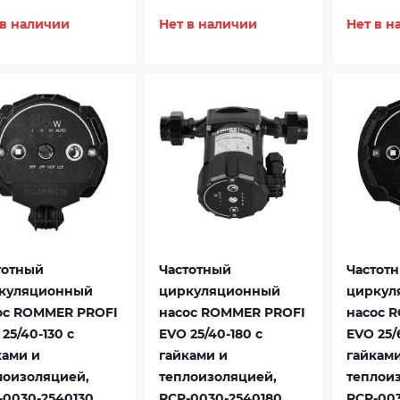
 в наличии
Нет в наличии
Нет в н
тотный
Частотный
Частот
куляционный
циркуляционный
циркул
ос ROMMER PROFI
насос ROMMER PROFI
насос 
25/40-130 с
EVO 25/40-180 с
EVO 25/
ками и
гайками и
гайками
лоизоляцией,
теплоизоляцией,
теплои
-0030-2540130
RCP-0030-2540180
RCP-003