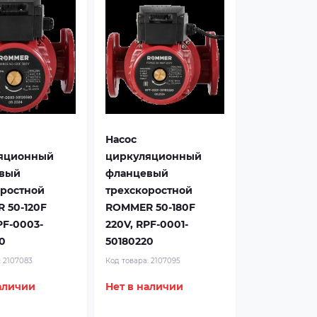
Насос
яционный
циркуляционный
вый
фланцевый
оростной
трехскоростной
 50-120F
ROMMER 50-180F
PF-0003-
220V, RPF-0001-
0
50180220
:
2107083
Код товара:
2107095
аличии
Нет в наличии