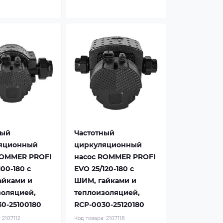
ный
Частотный
яционный
циркуляционный
ROMMER PROFI
насос ROMMER PROFI
100-180 с
EVO 25/120-180 с
айками и
ШИМ, гайками и
золяцией,
теплоизоляцией,
0-25100180
RCP-0030-25120180
:
2107112
Код товара:
2107118