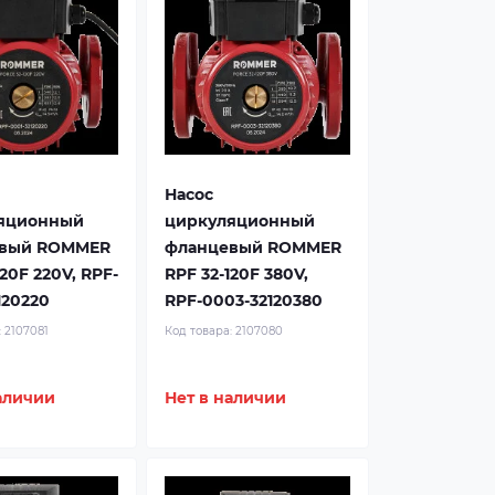
Насос
яционный
циркуляционный
вый ROMMER
фланцевый ROMMER
120F 220V, RPF-
RPF 32-120F 380V,
120220
RPF-0003-32120380
:
2107081
Код товара:
2107080
аличии
Нет в наличии