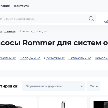
мпании
Контакты
ка
рудование
Насосы для воды
сосы Rommer для систем 
екальные
Погружные
Дренажные
Скважинные
Канали
тировка: