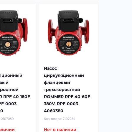
Насос
яционный
циркуляционный
вый
фланцевый
оростной
трехскоростной
 RPF 40-180F
ROMMER RPF 40-60F
PF-0003-
380V, RPF-0003-
80
4060380
:
2107059
Код товара:
2107054
аличии
Нет в наличии