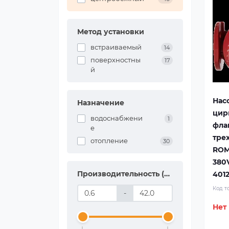
Метод установки
встраиваемый
14
поверхностны
17
й
Нас
Назначение
цир
водоснабжени
1
фла
е
тре
отопление
30
ROM
380
Производительность (м3/час)
401
Код т
-
Нет