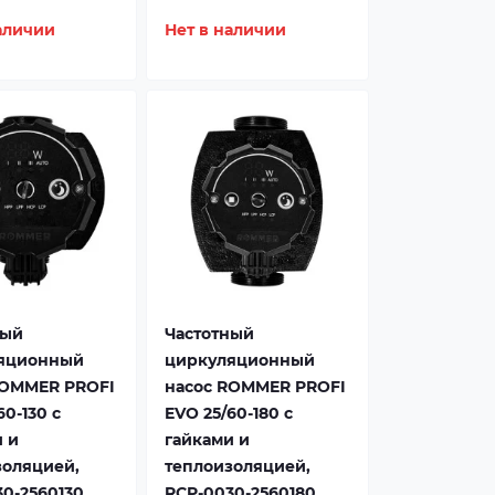
аличии
Нет в наличии
ный
Частотный
яционный
циркуляционный
ROMMER PROFI
насос ROMMER PROFI
60-130 с
EVO 25/60-180 с
 и
гайками и
золяцией,
теплоизоляцией,
0-2560130
RCP-0030-2560180