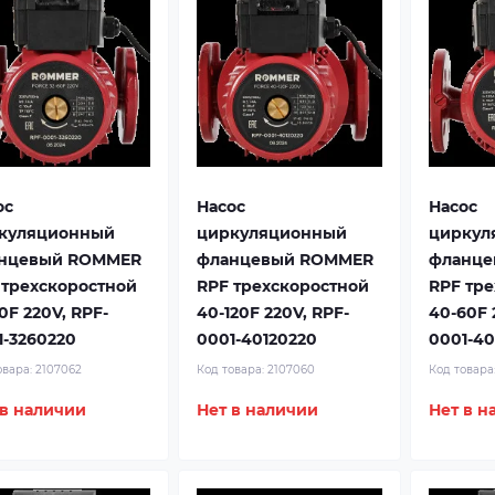
ос
Насос
Насос
куляционный
циркуляционный
циркул
нцевый ROMMER
фланцевый ROMMER
фланце
 трехскоростной
RPF трехскоростной
RPF тр
0F 220V, RPF-
40-120F 220V, RPF-
40-60F 
1-3260220
0001-40120220
0001-4
овара:
2107062
Код товара:
2107060
Код товара
 в наличии
Нет в наличии
Нет в н