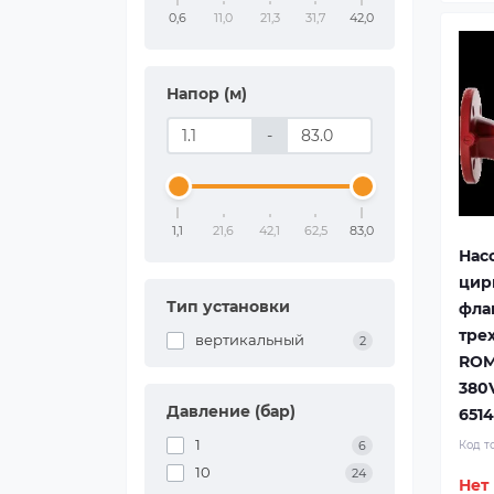
0,6
11,0
21,3
31,7
42,0
Напор (м)
-
1,1
21,6
42,1
62,5
83,0
Нас
цир
Тип установки
фла
тре
вертикальный
2
ROM
380
Давление (бар)
651
1
6
Код т
10
24
Нет