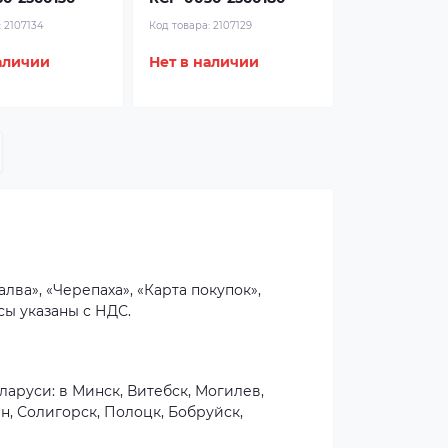
:
2107134
Код товара:
2107129
аличии
Нет в наличии
лва», «Черепаха», «Карта покупок»,
сы указаны с НДС.
аруси: в Минск, Витебск, Могилев,
н, Солигорск, Полоцк, Бобруйск,