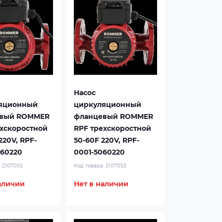
Насос
яционный
циркуляционный
вый ROMMER
фланцевый ROMMER
ехскоростной
RPF трехскоростной
220V, RPF-
50-60F 220V, RPF-
060220
0001-5060220
:
2107055
Код товара:
2107053
аличии
Нет в наличии