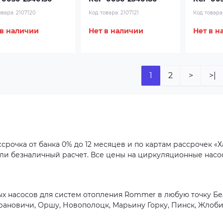
овара:
2107120
Код товара:
2107121
Код товара
 в наличии
Нет в наличии
Нет в н
1
2
>
>|
рочка от банка 0% до 12 месяцев и по картам рассрочек «Ха
или безналичный расчет. Все цены на циркуляционные насо
 насосов для систем отопления Rommer в любую точку Бел
Барановичи, Оршу, Новополоцк, Марьину Горку, Пинск, Жлоби