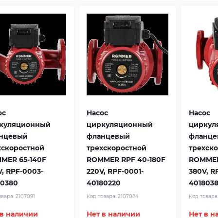
ос
Насос
Насос
куляционный
циркуляционный
циркул
нцевый
фланцевый
фланце
хскоростной
трехскоростной
трехск
MER 65-140F
ROMMER RPF 40-180F
ROMMER
V, RPF-0003-
220V, RPF-0001-
380V, R
40380
40180220
401803
овара:
2107091
Код товара:
2107084
Код товара
 в наличии
Нет в наличии
Нет в н