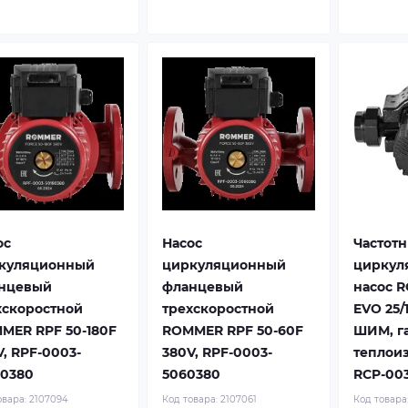
ос
Насос
Частот
куляционный
циркуляционный
циркул
нцевый
фланцевый
насос 
хскоростной
трехскоростной
EVO 25/
MER RPF 50-180F
ROMMER RPF 50-60F
ШИМ, г
V, RPF-0003-
380V, RPF-0003-
теплои
80380
5060380
RCP-003
овара:
2107094
Код товара:
2107061
Код товара