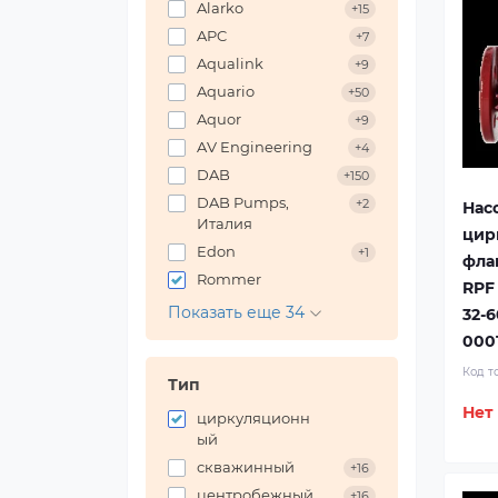
Alarko
+15
APC
+7
Aqualink
+9
Aquario
+50
Aquor
+9
AV Engineering
+4
DAB
+150
DAB Pumps,
+2
Нас
Италия
цир
Edon
+1
фла
Rommer
RPF
Показать еще 34
32-6
000
Код т
Тип
Нет
циркуляционн
ый
скважинный
+16
центробежный
+16