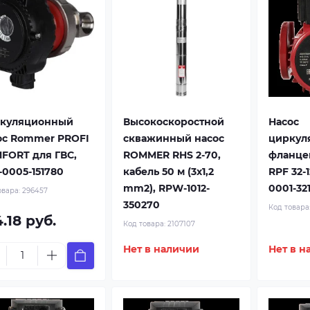
куляционный
Высокоскоростной
Насос
ос Rommer PROFI
скважинный насос
циркул
FORT для ГВС,
ROMMER RHS 2-70,
фланце
-0005-151780
кабель 50 м (3x1,2
RPF 32-
mm2), RPW-1012-
0001-32
овара:
296457
350270
Код товара
.18 руб.
Код товара:
2107107
Нет в наличии
Нет в н