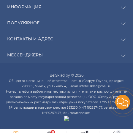
ИНФОРМАЦИЯ
Рассрочка
ПОПУЛЯРНОЕ
Оплата
Доставка
Радиаторы отопления
КОНТАКТЫ И АДРЕС
О компании
Насосы для воды
Связаться с нами
Водонагреватели
ПН-ЧТ с 9:00 до 20:00 ПТ с 9:00 до 19:00 СБ с 10:00
Карта сайта
МЕССЕНДЖЕРЫ
Котлы отопления
до 14:00
Кондиционеры
Telegram
infobelsklad@mail.ru
Кухонные мойки
BelSklad.by © 2026
Viber
ПН-ЧТ с 9:00 до 20:00
Общество с ограниченной ответственностью «Селрум Групп», юр.адрес:
ПТ с 9:00 до 19:00
WhatsApp
220005, Минск, ул. Гикало, 4, E-mail: infobelsklad@mail.ru
СБ с 10:00 до 14:00
Номер телефона работников местных исполнительных и распорядительных
Skype
органов по месту государственной регистрации ООО «Селрум Групп»,
уполномоченных рассматривать обращения покупателей: +375 17 378-34-12.
№ регистрации в торговом реестре 383230, УНП 192357477, регистрация
№192357477, Мингорисполком.
0
0
0