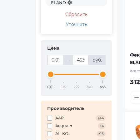
ELAND
Сбросить
Уточнить
Цена
Фек
-
руб.
ELA
Код т
312
0,01
113
227
340
453
Производитель
A&P
+44
Acquaer
+4
AL-KO
+16