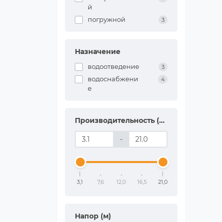
й
погружной
3
Назначение
водоотведение
3
водоснабжени
4
е
Производительность (м3/час)
-
3,1
7,6
12,0
16,5
21,0
Напор (м)