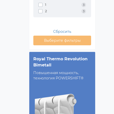
1
3
2
3
Сбросить
Выберите фильтры
Royal Thermo Revolution
Bimetall
Повышенная мощность,
технология POWERSHIFT®