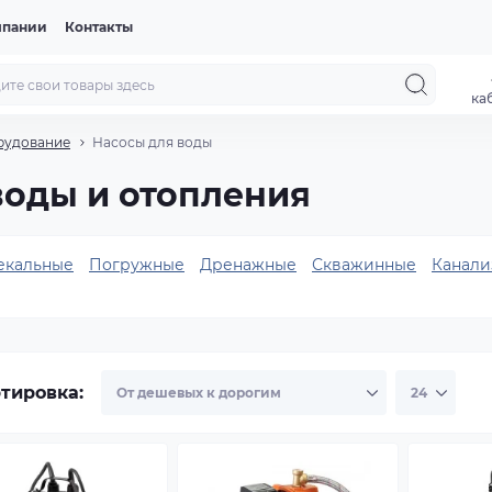
мпании
Контакты
ка
рудование
Насосы для воды
воды и отопления
екальные
Погружные
Дренажные
Скважинные
Канали
тировка: