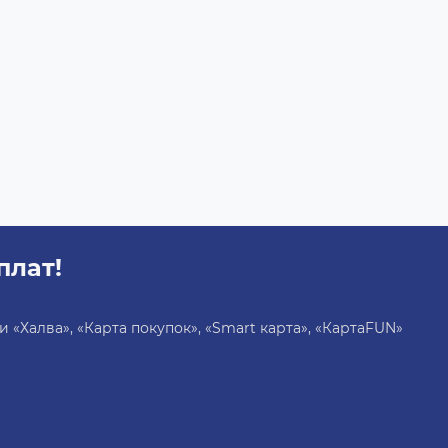
плат!
«Халва», «Карта покупок», «Smart карта», «КартаFUN»