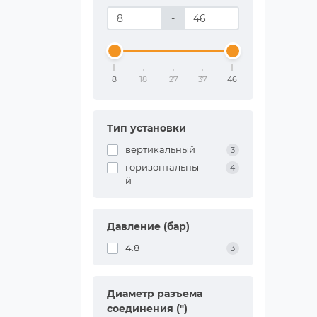
-
8
18
27
37
46
Тип установки
вертикальный
3
горизонтальны
4
й
Давление (бар)
4.8
3
Диаметр разъема
соединения (")