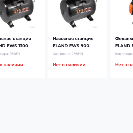
осная станция
Насосная станция
Фекаль
ND EWS-1300
ELAND EWS-900
ELAND 
овара:
264871
Код товара:
266649
Код товара
 в наличии
Нет в наличии
Нет в н