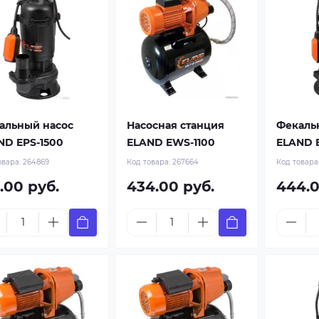
альный насос
Насосная станция
Фекаль
ND EPS-1500
ELAND EWS-1100
ELAND 
овара:
264869
Код товара:
267664
Код товара
.00 руб.
434.00 руб.
444.0