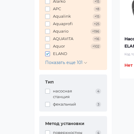
Alarko
+15
APC
+8
Aqualink
+15
Aquaprofi
+25
Aquario
+196
Нас
AQUAVITA
+16
ELA
Aquor
+102
ELAND
Код т
Показать еще 101
Нет
Тип
насосная
4
станция
фекальный
3
Метод установки
поверхностны
4