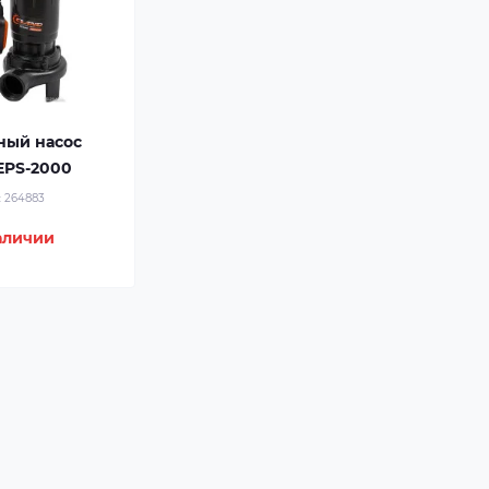
ный насос
EPS-2000
:
264883
аличии