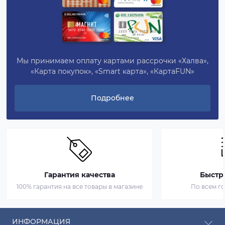
Мы принимаем оплату картами рассрочки «Халва»,
«Карта покупок», «Smart карта», «КартаFUN»
Подробнее
Гарантия качества
Быстр
100% гарантия на все товары в магазине
По всем г
ИНФОРМАЦИЯ