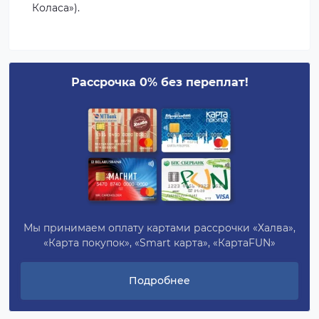
Коласа»).
Рассрочка 0% без переплат!
Мы принимаем оплату картами рассрочки «Халва»,
«Карта покупок», «Smart карта», «КартаFUN»
Подробнее