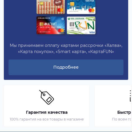
Мы принимаем оплату картами рассрочки «Халва»,
«Карта покупок», «Smart карта», «КартаFUN»
Подробнее
Гарантия качества
Быстр
100% гарантия на все товары в магазине
По всем г