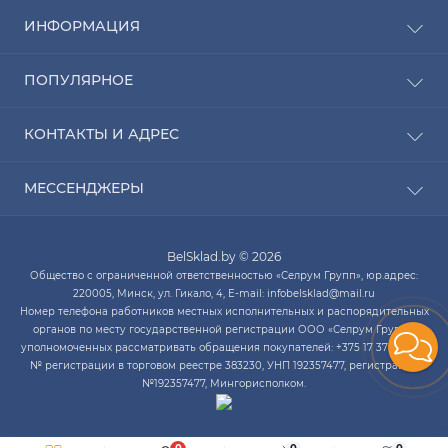
ИНФОРМАЦИЯ
Рассрочка
ПОПУЛЯРНОЕ
Оплата
Доставка
Радиаторы отопления
КОНТАКТЫ И АДРЕС
О компании
Насосы для воды
Связаться с нами
Водонагреватели
ПН-ЧТ с 9:00 до 20:00 ПТ с 9:00 до 19:00 СБ с 10:00
Карта сайта
МЕССЕНДЖЕРЫ
Котлы отопления
до 14:00
Кондиционеры
Telegram
infobelsklad@mail.ru
Кухонные мойки
BelSklad.by © 2026
Viber
ПН-ЧТ с 9:00 до 20:00
Общество с ограниченной ответственностью «Селрум Групп», юр.адрес:
ПТ с 9:00 до 19:00
WhatsApp
220005, Минск, ул. Гикало, 4, E-mail: infobelsklad@mail.ru
СБ с 10:00 до 14:00
Номер телефона работников местных исполнительных и распорядительных
Skype
органов по месту государственной регистрации ООО «Селрум Групп»,
уполномоченных рассматривать обращения покупателей: +375 17 378-34-12.
№ регистрации в торговом реестре 383230, УНП 192357477, регистрация
№192357477, Мингорисполком.