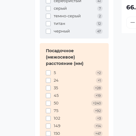
серебристый
41
66
серый
7
темно-серый
2
титан
12
черный
47
Посадочное
(межосевое)
расстояние (мм)
5
+2
24
+1
35
+28
45
+19
50
+240
75
+92
102
+3
149
+14
150
+47