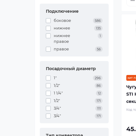
Подключение
боковое
586
нижнее
135
нижнее
1
правое
правое
56
Посадочный диаметр
1"
296
хит 
1/2"
86
Чуг
1 1/4"
12
STI 
1/2"
171
сек
3/4"
111
Код т
3/4"
171
45
Тип конвектора