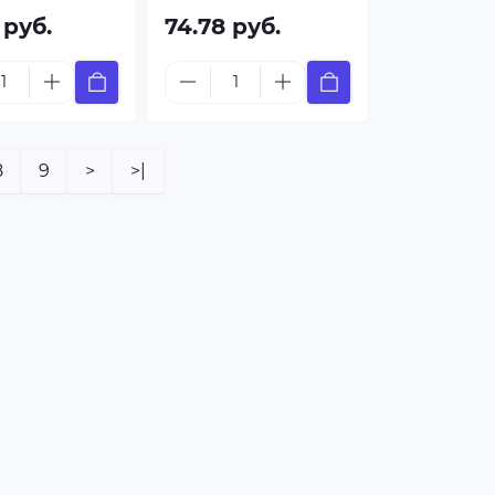
 руб.
74.78 руб.
8
9
>
>|