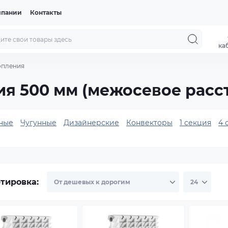
мпании
Контакты
ка
опления
я 500 мм (межосевое расс
ные
Чугунные
Дизайнерские
Конвекторы
1 секция
4 
тировка: