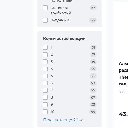
панельный
стальной
57
трубчатый
чугунный
44
Количество секций
1
31
2
17
3
18
Алю
4
75
рад
5
23
Ther
6
73
сек
7
25
Код т
8
67
9
23
10
86
43.
Показать еще 20