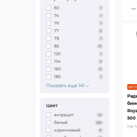
60
1
74
1
76
1
77
2
78
1
80
31
120
1
154
2
160
11
180
1
Показать еще 141
хит 
Рад
бим
Цвет
Roya
антрацит
14
500 
белый
516
Код т
коричневый
9