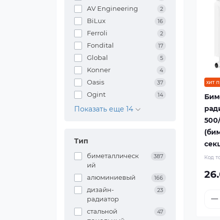
AV Engineering
2
BiLux
16
Ferroli
2
Fondital
17
Global
5
Konner
4
Oasis
хит 
37
Ogint
14
Бим
рад
Показать еще 14
500
(би
Тип
сек
биметаллическ
387
Код т
ий
26
алюминиевый
166
дизайн-
23
радиатор
стальной
47