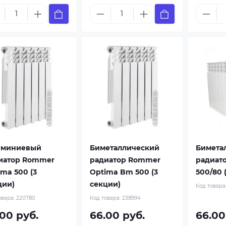
миниевый
Биметаллический
Бимета
иатор Rommer
радиатор Rommer
радиато
ima 500 (3
Optima Bm 500 (3
500/80 
ции)
секции)
Код товара
овара:
220780
Код товара:
238994
.00 руб.
66.00 руб.
66.00