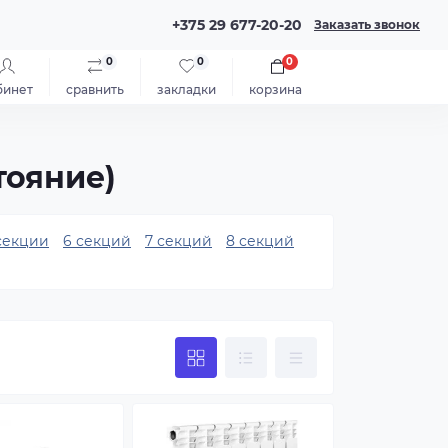
+375 29 677-20-20
Заказать звонок
0
0
0
бинет
сравнить
закладки
корзина
тояние)
секции
6 секций
7 секций
8 секций