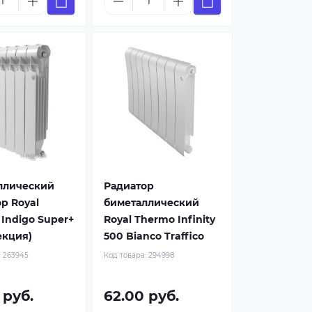
ллический
Радиатор
р Royal
биметаллический
Indigo Super+
Royal Thermo Infinity
секция)
500 Bianco Traffico
:
263945
Код товара:
294998
 руб.
62.00 руб.