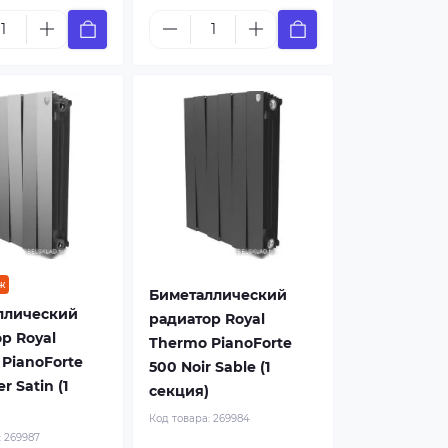
ж
Биметаллический
ллический
радиатор Royal
р Royal
Thermo PianoForte
PianoForte
500 Noir Sable (1
er Satin (1
секция)
Код товара:
269984
:
269987