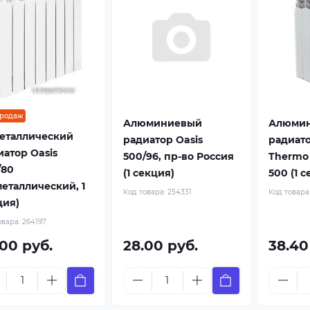
продаж
Алюминиевый
Алюми
еталлический
радиатор Oasis
радиато
иатор Oasis
500/96, пр-во Россия
Thermo 
/80
(1 секция)
500 (1 
металлический, 1
Код товара:
254331
Код товара
ция)
овара:
264197
.00 руб.
28.00 руб.
38.40