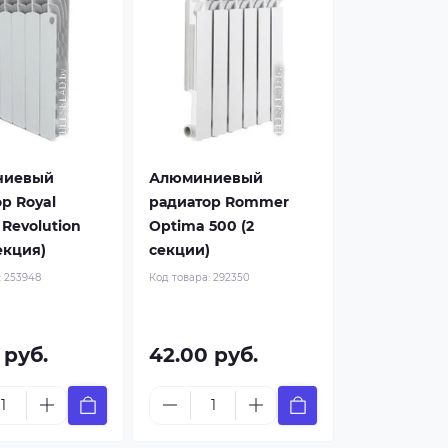
ниевый
Алюминиевый
р Royal
радиатор Rommer
Revolution
Optima 500 (2
секция)
секции)
:
253948
Код товара:
292350
 руб.
42.00 руб.