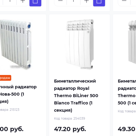
продаж
Биметаллический
Бимета
унный радиатор
радиатор Royal
радиато
Нова-500 (1
Thermo BiLiner 500
Thermo 
ция)
Bianco Traffico (1
500 (1 
секция)
овара:
215123
Код товара
Код товара:
254039
.00 руб.
47.20 руб.
49.30