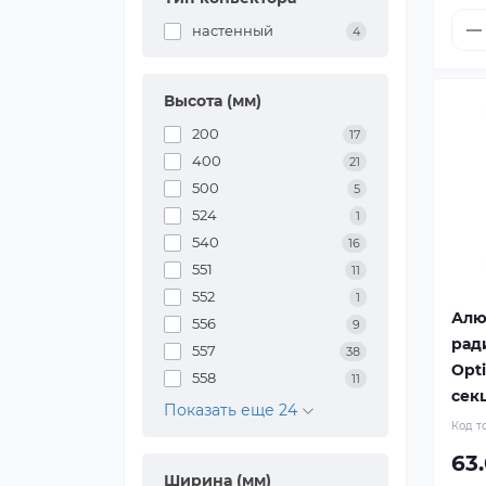
настенный
4
Высота (мм)
200
17
400
21
500
5
524
1
540
16
551
11
552
1
Алю
556
9
рад
557
38
Opt
558
11
сек
Показать еще 24
Код т
63
Ширина (мм)