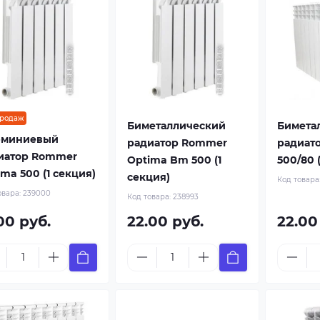
продаж
Биметаллический
Бимета
миниевый
радиатор Rommer
радиато
иатор Rommer
Optima Bm 500 (1
500/80 
ma 500 (1 секция)
секция)
Код товара
овара:
239000
Код товара:
238993
00 руб.
22.00 руб.
22.00