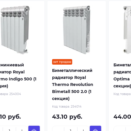
хит продаж
миниевый
Бимета
Биметаллический
иатор Royal
радиат
радиатор Royal
mo Indigo 500 (1
Optima 
Thermo Revolution
ция)
секции
Bimetall 500 2.0 (1
овара:
254004
Код товара
секция)
Код товара:
254014
10 руб.
43.10 руб.
44.00