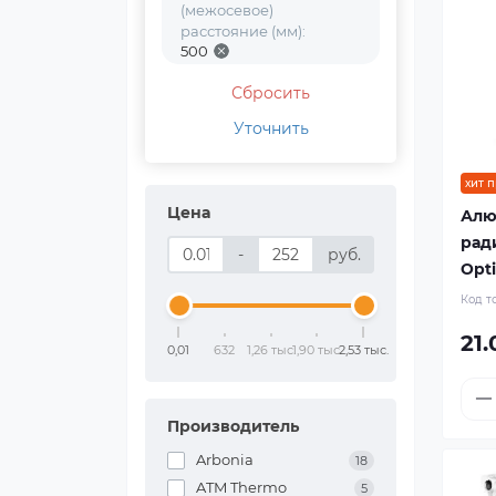
(межосевое)
расстояние (мм):
500
Сбросить
Уточнить
хит 
Цена
Алю
рад
-
руб.
Opti
Код т
21.
0,01
632
1,26 тыс.
1,90 тыс.
2,53 тыс.
Производитель
Arbonia
18
ATM Thermo
5