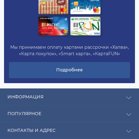
Мы принимаем оплату картами рассрочки «Халва»,
«Карта покупок», «Smart карта», «КартаFUN»
Подробнее
ИНФОРМАЦИЯ
Рассрочка
ПОПУЛЯРНОЕ
Оплата
Доставка
Радиаторы отопления
КОНТАКТЫ И АДРЕС
О компании
Насосы для воды