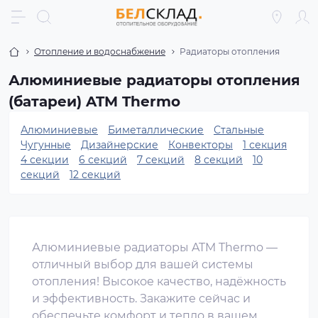
Отопление и водоснабжение
Радиаторы отопления
Алюминиевые радиаторы отопления
(батареи) ATM Thermo
Алюминиевые
Биметаллические
Стальные
Чугунные
Дизайнерские
Конвекторы
1 секция
4 секции
6 секций
7 секций
8 секций
10
секций
12 секций
Алюминиевые радиаторы ATM Thermo —
отличный выбор для вашей системы
отопления! Высокое качество, надёжность
и эффективность. Закажите сейчас и
обеспечьте комфорт и тепло в вашем