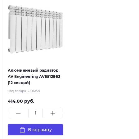
Алюминиевый радиатор
AV Engineering AVE512963
(12 секций)
Код товара:
2106158
414.00 руб.
В корзину