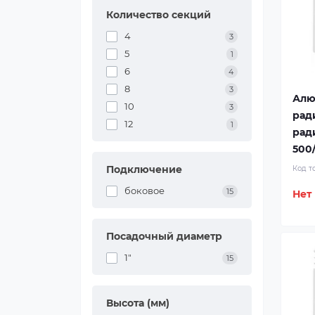
Количество секций
4
3
5
1
6
4
8
3
Алю
10
3
рад
12
1
рад
500/
Подключение
Код т
боковое
15
Нет
Посадочный диаметр
1"
15
Высота (мм)