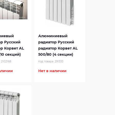
ниевый
Алюминиевый
ор Русский
радиатор Русский
р Корвет AL
радиатор Корвет AL
(10 секций)
500/80 (4 секции)
:
2102168
Код товара:
291333
аличии
Нет в наличии