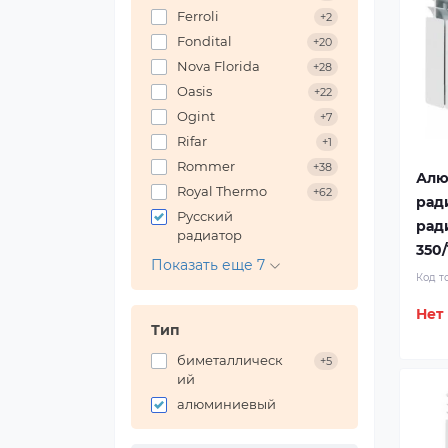
Ferroli
+2
Fondital
+20
Nova Florida
+28
Oasis
+22
Ogint
+7
Rifar
+1
Rommer
+38
Алю
Royal Thermo
+62
рад
Русский
рад
радиатор
350/
Показать еще 7
Код т
Нет
Тип
биметаллическ
+5
ий
алюминиевый