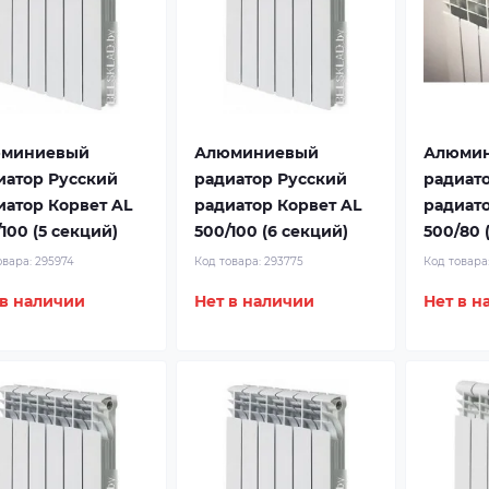
миниевый
Алюминиевый
Алюми
иатор Русский
радиатор Русский
радиат
иатор Корвет AL
радиатор Корвет AL
радиато
100 (5 секций)
500/100 (6 секций)
500/80 
овара:
295974
Код товара:
293775
Код товара
 в наличии
Нет в наличии
Нет в н