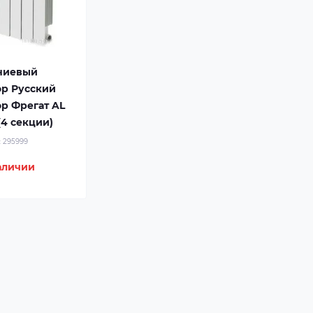
ниевый
ор Русский
р Фрегат AL
(4 секции)
:
295999
аличии