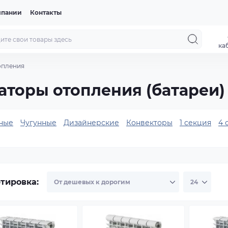
мпании
Контакты
ка
опления
торы отопления (батареи)
ные
Чугунные
Дизайнерские
Конвекторы
1 секция
4 
тировка: