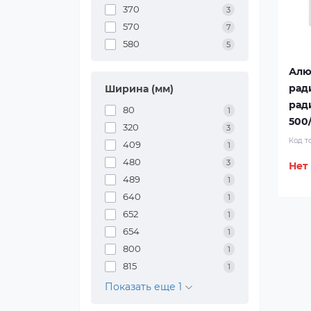
370
3
570
7
580
5
Алю
рад
Ширина (мм)
рад
80
1
500/
320
3
Код т
409
1
480
3
Нет
489
1
640
1
652
1
654
1
800
1
815
1
Показать еще 1