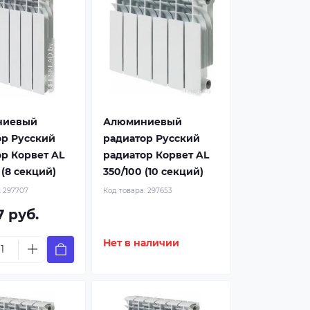
ниевый
Алюминиевый
ор Русский
радиатор Русский
р Корвет AL
радиатор Корвет AL
 (8 секций)
350/100 (10 секций)
:
297707
Код товара:
297653
7 руб.
Нет в наличии