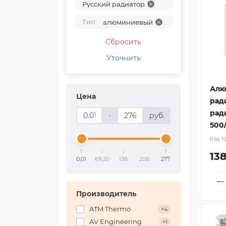
Русский радиатор
Тип:
алюминиевый
Сбросить
Уточнить
Алю
Цена
рад
рад
-
руб.
500/
Код т
138
0,01
69,20
138
208
277
Производитель
ATM Thermo
+4
AV Engineering
+1