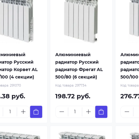
миниевый
Алюминиевый
Алюми
иатор Русский
радиатор Русский
радиат
иатор Корвет AL
радиатор Фрегат AL
радиато
100 (4 секции)
500/80 (6 секций)
500/100
овара:
291070
Код товара:
297734
Код товара
.38 руб.
198.72 руб.
276.7