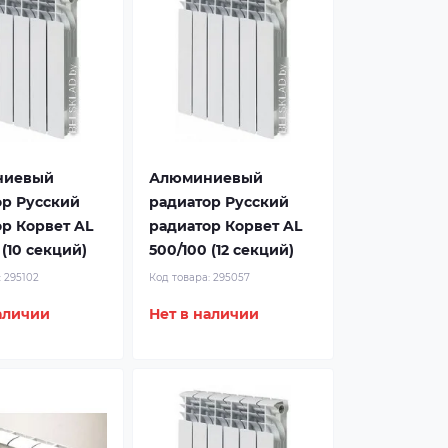
ниевый
Алюминиевый
ор Русский
радиатор Русский
р Корвет AL
радиатор Корвет AL
 (10 секций)
500/100 (12 секций)
:
295102
Код товара:
295057
аличии
Нет в наличии