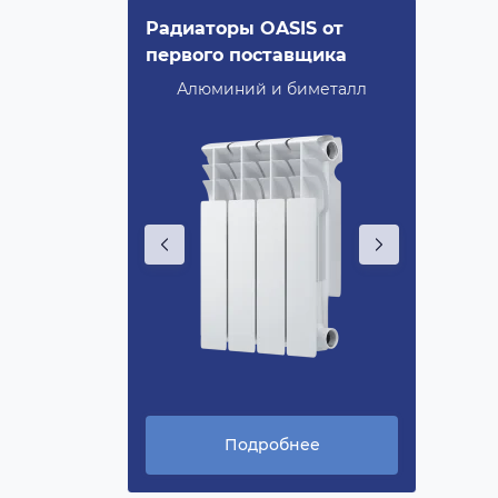
evolution
Радиаторы OASIS от
Royal 
первого поставщика
Bimeta
ность,
Алюминий и биметалл
Повыше
ERSHIFT®
технол
нее
Подробнее